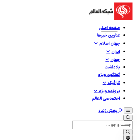
صفحه اصلی
عناوین خبرها
جهان اسلام
ایران
جهان
یادداشت
گفتگوی ویژه
گرافيک
پرونده ویژه
اختصاصی العالم
پخش زنده