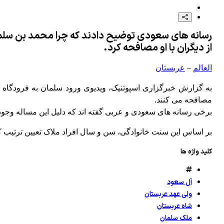
حماس: آمریکا و میانجی‌ها باید نتانیاهو را به اجرای نقشه راه ملزم کنند
رسانه های سعودی توضیح دادند که چرا محمد بن سلما
گلوله باران 4 روستای لبنانی چند روز پس از مذاکرات رم
از دیگران با او مصافحه کرد.
العالم
–
عربستان
به گزارش خبرگزاری اسپوتنیک، ویدیوی ورود سلمان به فرودگاه ج
مصافحه می کنند.
برخی رسانه های سعودی و عربی گفته اند که دلیل این مساله وجو
بر اساس این سنت خانوادگی، سن و سال افراد ملاک تعیین ترتیب ک
کلید واژه ها
آل سعود
ولی عهد عربستان
شاه عربستان
ملک سلمان