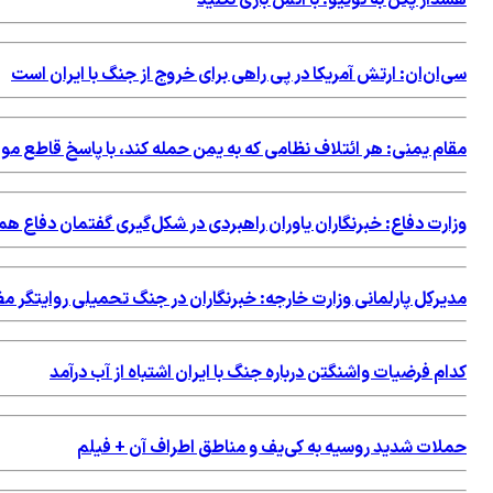
هشدار پکن به توکیو: با آتش بازی نکنید
سی‌ان‌ان: ارتش آمریکا در پی راهی برای خروج از جنگ با ایران است
مقام یمنی: هر ائتلاف نظامی که به یمن حمله کند، با پاسخ قاطع م
وزارت دفاع: خبرنگاران یاوران راهبردی در شکل‌گیری گفتمان دفاع هم
مدیرکل پارلمانی وزارت خارجه: خبرنگاران در جنگ تحمیلی روایتگر 
کدام فرضیات واشنگتن درباره جنگ با ایران اشتباه از آب درآمد
حملات شدید روسیه به کی‌یف و مناطق اطراف آن + فیلم