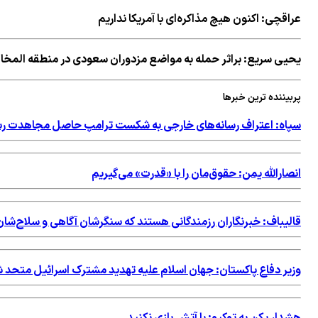
عراقچی: اکنون هیچ مذاکره‌ای با آمریکا نداریم
یحیی سریع: براثر حمله به مواضع مزدوران سعودی در منطقه المخا 
پربیننده ترین خبرها
سپاه: اعتراف رسانه‌های خارجی به شکست ترامپ حاصل مجاهدت رسا
انصارالله یمن: حقوق‌مان را با «قدرت» می‌گیریم
قالیباف: خبرنگاران رزمندگانی هستند که سنگرشان آگاهی و سلاح‌
وزیر دفاع پاکستان: جهان اسلام علیه تهدید مشترک اسرائیل متحد 