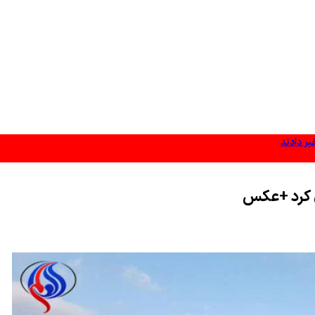
ر دادند
ن کرد +عکس
 به شمال دریای سرخ منتقل کرد