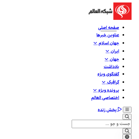
صفحه اصلی
عناوین خبرها
جهان اسلام
ایران
جهان
یادداشت
گفتگوی ویژه
گرافيک
پرونده ویژه
اختصاصی العالم
پخش زنده