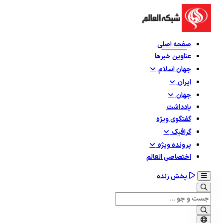
صفحه اصلی
عناوین خبرها
جهان اسلام
ایران
جهان
یادداشت
گفتگوی ویژه
گرافيک
پرونده ویژه
اختصاصی العالم
پخش زنده