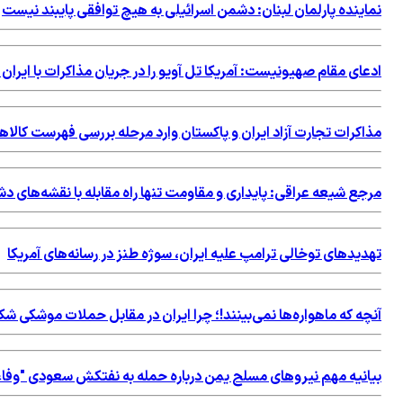
نماینده پارلمان لبنان: دشمن اسرائیلی به هیچ توافقی پایبند نیست
ادعای مقام صهیونیست: آمریکا تل آویو را در جریان مذاکرات با ایران 
مذاکرات تجارت آزاد ایران و پاکستان وارد مرحله بررسی فهرست کالاه
مرجع شیعه عراقی: پایداری و مقاومت تنها راه مقابله با نقشه‌های 
تهدیدهای توخالی ترامپ علیه ایران، سوژه طنز در رسانه‌های آمریکا
آنچه که ماهواره‌ها نمی‌بینند!؛ چرا ایران در مقابل حملات موشکی 
بیانیه مهم نیروهای مسلح یمن درباره حمله به نفتکش سعودی "وفاء