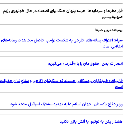
فرار مغزها و سرمایه‌ها؛ هزینه پنهان جنگ برای اقتصاد در حال خونریزی رژیم
صهیونیستی
پربیننده ترین خبرها
سپاه: اعتراف رسانه‌های خارجی به شکست ترامپ حاصل مجاهدت رسانه‌های
انقلابی است
انصارالله یمن: حقوق‌مان را با «قدرت» می‌گیریم
قالیباف: خبرنگاران رزمندگانی هستند که سنگرشان آگاهی و سلاح‌شان حقیقت
است
وزیر دفاع پاکستان: جهان اسلام علیه تهدید مشترک اسرائیل متحد شود
هشدار پکن به توکیو: با آتش بازی نکنید