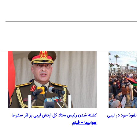
 نفوذ خود در لیبی
کشته شدن رئیس ستاد کل ارتش لیبی بر اثر سقوط
هواپیما + فیلم