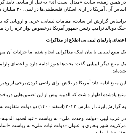
در همین زمینه، ‌سایت «میدل ایست آی» به نقل از منابعی تأیید کر
اساس آن، آمریکا در ازای اسکان فلسطینی‌ها در لیبی، ۳۰ میلیارد دلار از دارایی‌های مسدود شده این کشور را آزاد خواهد کرد
براساس گزارش این ‌سایت، مقامات لیبیایی، عربی و اروپایی که ب
جنگ دونالد ترامپ رئیس جمهور آمریکا درخصوص نوار غزه را رد می‌
اعضای پارلمان لیبی بی اطلاع از مذاکرات
یک منبع لیبیایی با بیان اینکه مذاکراتی انجام شده اما جزئیات آن 
یک منبع دیگر لیبیایی گفت: بحث‌ها هنوز ادامه دارد و اعضای 
شده‌اند
.
این منبع ادامه داد: آمریکا در تلاش برای راضی کردن برخی از رهبرا
منبع یادشده اظهار داشت که الدبیبه پیش از این تضمین‌هایی دریافت کرده بود که وزارت خزانه‌داری آمریکا تق
به گزارش ایرنا، از مارس ۲۰۲۲ (اسفند ۱۴۰۰) دو دولت متفاوت به عنوان حاکمان اصلی در دو بخش غربی و شرقی لیبی ظهور کرده‌اند
در غرب لیبی «دولت وحدت ملی» به ریاست «عبدالحمید الدبیب
مرکزیت شهر بنغازی با عنوان «دولت ثبات ملی» به ریاست «اسام
حفتر» قرار دارد
.