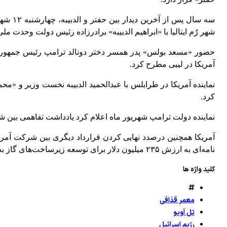
شهر رُم ایتالیا با «ابراهیم الدبیبه» برادرزاده رئیس دولت وحدت م
حضور «مسعد بولس» پدر همسر دختر دونالد ترامپ رئیس جمهوری آمریک
آمریکا در لیبی مطرح کرد
.
نماینده آمریکا در طرابلس با عبدالحمید الدبیبه نخست وزیر و «
کرد
.
نماینده دولت ترامپ شهریور ماه اعلام کرد یادداشت تفاهمی بین 
آمریکا همچنین درصدد نهایی کردن قرارداد دیگری بین شرکت آمری
نامه‌ای به ارزش ۲۳۵ میلیون دلار برای توسعه زیرساخت‌های گاز به امضاء رسید
کلید واژه ها
معمر قذافی
تل آویو
رژیم اسرائیل