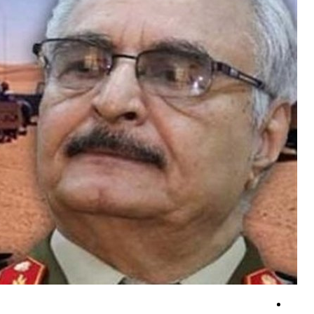
بن حبتور: رویکرد تهاجمی حکومت عربستان علیه همه مردم یمن است
عضو فراکسیون مقاومت: ترامپ به دلیل ارزیابی نادرست از قدرت ایران، در 
گزارش العالم از جزئیات عملیات جدید یمنی‌ها علیه اهداف سعودی +فیلم