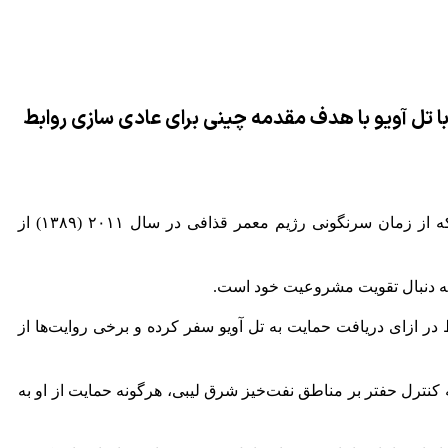
ا تل آویو با هدف مقدمه چینی برای عادی سازی روابط
به گزارش پایگاه تحقیقاتی کنیایی «من یملک آفریقیا» (چه کسی مالک آفریقاست) در گزارشی نوشت: رژیم اسرائیل در کشور لیبی که از زمان سرنگونی رژیم معمر قذافی در سال ۲۰۱۱ (۱۳۸۹) از
 به دنبال تقویت مشروعیت خود است
.
‌های برقراری روابط در ازای دریافت حمایت به تل آویو سفر کرده و برخی روایت‌ها از
 کنترل حفتر بر مناطق نفت‌خیز شرق لیبی، هرگونه حمایت از او به