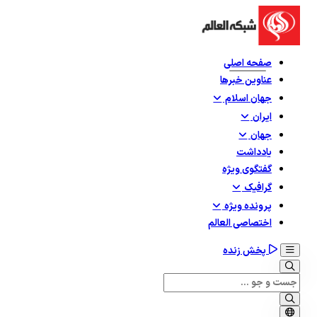
صفحه اصلی
عناوین خبرها
جهان اسلام
ایران
جهان
یادداشت
گفتگوی ویژه
گرافيک
پرونده ویژه
اختصاصی العالم
پخش زنده