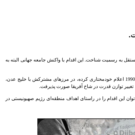
ت.
ک کشور مستقل به رسمیت شناخت. این اقدام با واکنش جامعه جهانی البته به
سومالی‌لند، بخشی از کشور سومالی در منطقه شاخ آفریقا با بیش از 6 میلیون نفر جمعیت است. اهمیت این منطقه که از ابتدای دهه 1990 اعلام خودمختاری کرده، در مرزهای مشترکش با خلیج عدن،
تغییر توازن قدرت در شاخ آفریقا صورت پذیرفت.
توان این اقدام را در راستای اهداف منطقه‌ای رژیم صهیونیستی در