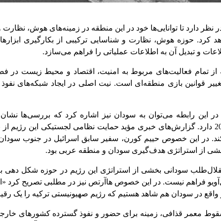
اهد کرد. حوزه هوش، نظارت و شناسایی ترکیبی از بکارگیری ابزاره
ات و تبدیل آن به اطلاعات عملیاتی را فراهم می‌سازد.
ارچه از تمام فعالیت‌های مربوط به امنیت، اقتصاد و محیط زیست در 
یر قوانین بازی منطقه‌ای است. نیت اصلی در ایجاد شبکه‌های نفوذ 
 در این رابطه می‌توان به سودان نیز اشاره کرد که بررسی‌ها نشا
جدایی‌طلب این کشور به ویژه در جدایی جنوب سودان در سال 2011 دارد. گزارش‌های خبری مؤید حمای
. در این خصوص حییم کورن، سفیر سابق اسرائیل در جنوب سودان، د
خشی از استراتژی هدف‌گیری سودان و منطقه عربی بود.
لال‌طلب سودانی بخشی از استراتژی این رژیم در حوزه شکل دهی به
آویو فراهم نیست. در این خصوص هاآرتص نیز در مطلبی تصریح کرد «ای
ر واقع در سودان هم شاهد هستیم که رژیم صهیونیستی ترکیه را یک رقیب ج
ا آغاز بحران داخلی این کشور در سال 2011 و سپس سقوط معمر قذافی، زمینه برای حضور و نفوذ