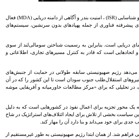
طبق گزارش «مرکز مطالعات استراتژیک بگین-سادات»، اسرائیل در نظر دارد تا توانایی‌ها خود در این منطقه در زمینه‌های هوش، نظارت و شناسایی (ISR) ، امنیت بندر و آگاهی از دامنه دریایی (MDA) فعال
ای پیشرفته فناوری از جمله پهپادهای بدون سرنشین، سیستم‌های
فضای دریایی است. بنابراین به رسمیت شناختن سومالی‌لند از سوی
و اتحادهایی است که قادر به کنترل مسیرهای تجاری، اطلاعاتی و
ن می‌دهد رژیم صهیونیستی سابقه طولانی در حمایت از جنبش‌های
ت نظامی لجستیکی این رژیم از نیروهای استقلال‌طلب جنوب سودان است تا این کشور را که در آن
ر تحلیلی که برای «مرکز مطالعات خاورمیانه و آفریقایی موشه
 یک محور تجزیه برای اعمال نفوذ در کشورهایی است که به دلیل
ن سیاست بخشی از تلاش برای ایجاد ائتلاف‌های استراتژیک در شاخ
دی برای خود می‌داند و بنا دارد آن را مهار کند.
 گسترده کشورهای خارجی فراهم شد. از همان ابتدا رژیم صهیونیستی به طور غیرمستقیم از