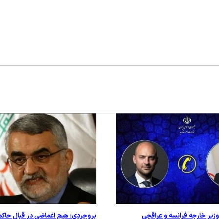
وزیر خارجه فرانسه و عراقچی
بروجردي: هیچ اغماضی در قبال حاکم