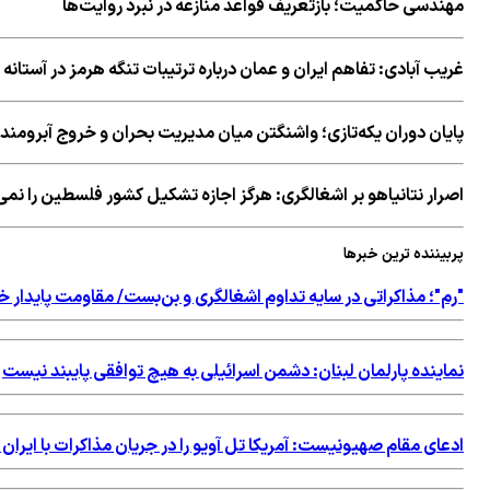
مهندسی حاکمیت؛ بازتعریف قواعد منازعه در نبرد روایت‌ها
غریب آبادی: تفاهم ایران و عمان درباره ترتیبات تنگه هرمز در آستان
پایان دوران یکه‌تازی؛ واشنگتن میان مدیریت بحران و خروج آبرومندا
اصرار نتانیاهو بر اشغالگری: هرگز اجازه تشکیل کشور فلسطین را نم
پربیننده ترین خبرها
"رم"؛ مذاکراتی در سایه تداوم اشغالگری و بن‌بست/ مقاومت پایدار خ
نماینده پارلمان لبنان: دشمن اسرائیلی به هیچ توافقی پایبند نیست
ادعای مقام صهیونیست: آمریکا تل آویو را در جریان مذاکرات با ایران 