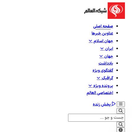
صفحه اصلی
عناوین خبرها
جهان اسلام
ایران
جهان
یادداشت
گفتگوی ویژه
گرافيک
پرونده ویژه
اختصاصی العالم
پخش زنده