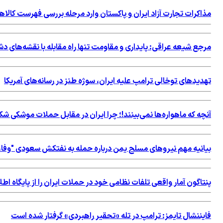
مذاکرات تجارت آزاد ایران و پاکستان وارد مرحله بررسی فهرست کالاه
مرجع شیعه عراقی: پایداری و مقاومت تنها راه مقابله با نقشه‌های 
تهدیدهای توخالی ترامپ علیه ایران، سوژه طنز در رسانه‌های آمریکا
آنچه که ماهواره‌ها نمی‌بینند!؛ چرا ایران در مقابل حملات موشکی 
بیانیه مهم نیروهای مسلح یمن درباره حمله به نفتکش سعودی "وفاء
پنتاگون آمار واقعی تلفات نظامی خود در حملات ایران را از پایگاه 
فایننشال تایمز: ترامپ در تله «تحقیر راهبردی» گرفتار شده است