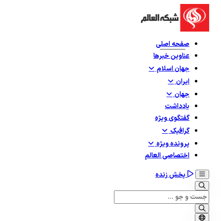
صفحه اصلی
عناوین خبرها
جهان اسلام
ایران
جهان
یادداشت
گفتگوی ویژه
گرافيک
پرونده ویژه
اختصاصی العالم
پخش زنده