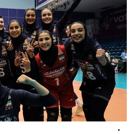
هدف قرار دادن خطوط لوله نفت جایگزین عربستان/ ارتش یمن عملیات خود را
شخصیت لبنانی خواستار توقف مذاکرات مستقیم با دشمن صهیونیستی شد
خشم ترامپ از گزارش‌های اتمام ذخایر مهمات آمریکا در جنگ با ایران