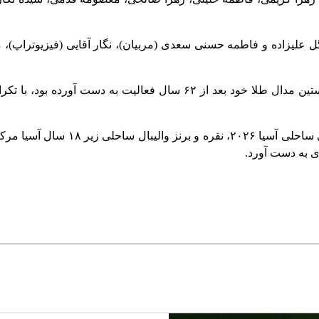
یزاده و فاطمه حسنی سعدی (مربیان)، نگار آقایی (فیزیوتراپ)، مائد
در دو ماه گذشته والیبال ایران موفق
ی به دست آورد.