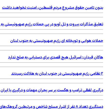
بدون تامین حقوق مشروع مردم فلسطین، امنیت نخواهید داشت
تعلیق مذاکرات بیروت و تل آویو در پی حملات رژیم صهیونیستی به 
حملات هوایی و توپخانه ای رژیم صهیونیستی به جنوب لبنان
هاکان فیدان: اسرائیل هیچ قصدی برای دستیابی به صلح ندارد
۲ نظامی رژیم صهیونیستی در جنوب لبنان به هلاکت رسیدند
درگیری لفظی ترامپ و هگست بر سر بحران مهمات و درگیری با ایران
دستگیری تعداد ۸ نفر از اشرار مسلح شاخص و مرتبطین گروهک‌های تروریستی