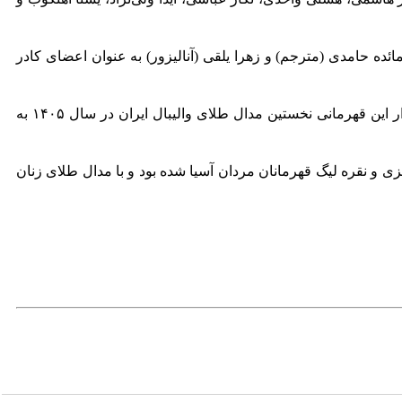
ه حامدی (مترجم) و زهرا یلقی (آنالیزور) به عنوان اعضای کادر
تیم ملی زنان که سال گذشته نیز با قهرمانی در این مسابقات نخستین مدال طلا خود بعد از ۶۲ سال فعالیت به دست آورده بود، با تکرار این قهرمانی نخستین مدال طلای والیبال ایران در سال ۱۴۰۵ به
 به کسب مدال نقره بازی‌های ساحلی آسیا ۲۰۲۶، نقره و برنز والیبال ساحلی زیر ۱۸ سال آسیا مرکزی و نقره لیگ قهرمانان مردان آسیا شده بود و با مدال طلای زنان