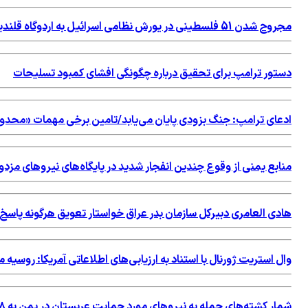
مجروح شدن 51 فلسطینی در یورش نظامی اسرائیل به اردوگاه قلندیا
دستور ترامپ برای تحقیق درباره چگونگی افشای کمبود تسلیحات
ادعای ترامپ: جنگ بزودی پایان می‌یابد/تامین برخی مهمات «محد
منابع یمنی از وقوع چندین انفجار شدید در پایگاه‌های نیروهای مزد
هادی العامری دبیرکل سازمان بدر عراق خواستار تعویق هرگونه پاس
وال استریت ژورنال با استناد به ارزیابی‌های اطلاعاتی آمریکا: روسی
شمار کشته‌های حمله به نیروهای مورد حمایت عربستان در یمن به ۵۸ نفر رسید