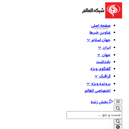
صفحه اصلی
عناوین خبرها
جهان اسلام
ایران
جهان
یادداشت
گفتگوی ویژه
گرافيک
پرونده ویژه
اختصاصی العالم
پخش زنده