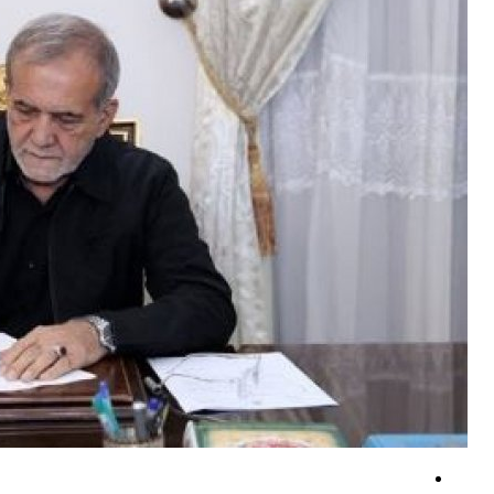
سردرگمی تل‌آویو در برابر توافق و افزایش ترس از امتیازدهی آمریکا! +فیلم
کارشناس نظامی یمنی: عملیات یمن، طرح گسترده عربستان را خنثی کرد +فیلم
وزیر دفاع پاکستان: جهان اسلام علیه تهدید مشترک اسرائیل متحد شود