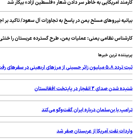
کارمند آمریکایی به خاطر سر دادن شعار «فلسطین آزاد» بیکار شد
بیانیه نیروهای مسلح یمن در پاسخ به تجاوزات آل سعود/ تاکید بر
کارشناس نظامی یمنی: عملیات یمن، طرح گسترده عربستان را خنثی 
پربیننده ترین خبرها
ثبت تردد ۵.۸ میلیون زائر حسینی از مرزهای اربعینی در سفرهای رفت و برگشت
شنیده شدن صدای 2 انفجار در پایتخت افغانستان
ترامپ با بن‌سلمان درباره ایران گفت‌وگو می‌کند
واردات نفت آمریکا از عربستان صفر شد