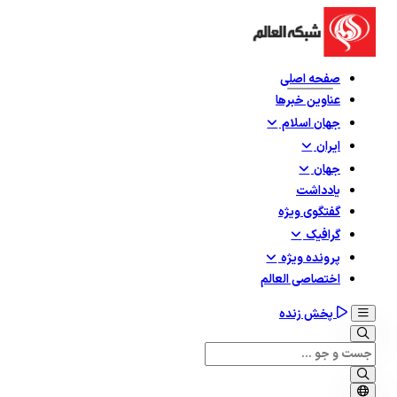
صفحه اصلی
عناوین خبرها
جهان اسلام
ایران
جهان
یادداشت
گفتگوی ویژه
گرافيک
پرونده ویژه
اختصاصی العالم
پخش زنده