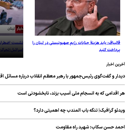
قالیباف: باید هزینهٔ جنایات رژیم صهیونیستی در لبنان را
نشست اضطراری 
پرداخت کنید
اسرائیل؛تحرک 
آخرین اخبار
دیدار و گفت‌گوی رئیس‌جمهور با رهبر معظم انقلاب درباره مسائل ا
هر اقدامی که به انسجام ملی آسیب بزند، نابخشودنی است
ویدئو گرافیک| تنگه باب المندب چه اهمیتی دارد؟
احمد حسن سکاب: شهید راه مقاومت