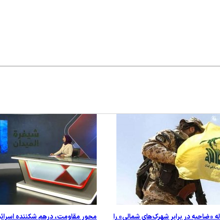
له «ضاحیه در برابر شهرک‌های شمالی» را
محور مقاومت، درهم شکننده اسرائ