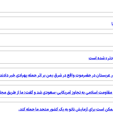
ودتر» شده است
ور عربستان در حضرموت واقع در شرق یمن بر اثر حمله پهپادی خبر دادند.
خ مقاومت اسلامی به تجاوز آمریکایی-سعودی شد و گفت: ما از طریق مج
ه ممکن است برای آزمایش ناتو به یک کشور متحد ما حمله کند.