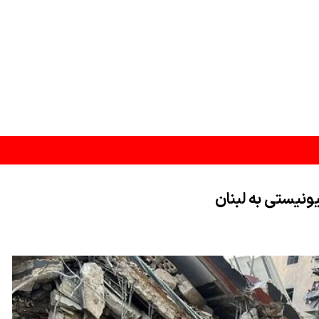
 های مؤثری برداشته ایم
انقلابی است
وز شده باشد
عادلات «محاصره در برابر محاصره» و «هدف قرار دادن تجمع نیروهای متخاصم سعو