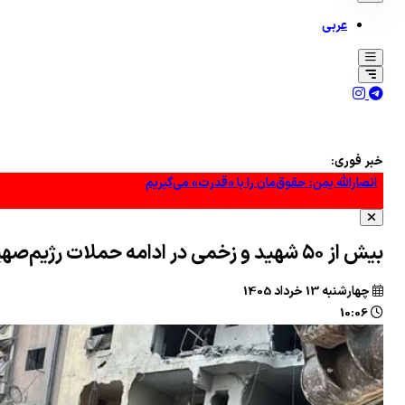
عربی
پزشکیان: جامعه را نمی‌توان با امر و نهی اداره کرد/ در روابط با همسایگان گام
انصارالله یمن: حقوق‌مان را با «قدرت» می‌گیریم
خبر فوری:
سپاه: اعتراف رسانه‌های خارجی به شکست ترامپ حاصل مجاهدت رسانه‌های 
سی‌ان‌ان: ارتش آمریکا در پی راهی برای خروج از جنگ با ایران است
بیش از ۵۰ شهید و زخمی در ادامه‌ حملات‌ رژیم‌صهیونیستی‌ به‌ لبنان
بقائی: پیش از آنکه کسی بتواند ادعای غنائم جنگی کند، ابتدا باید در جنگ پیر
چهارشنبه 13 خرداد 1405
بیانیه نیروهای مسلح یمن در پاسخ به تجاوزات آل سعود/ تاکید بر اجرای م
10:06
گسترش «خطوط زرد»: آیا آتش‌بس ۱۴ روزه در غزه موفق خواهد شد؟
بیانیه مهم مقاومت اسلامی عراق درباره پاسخ به آمریکا و عربستان
سردرگمی تل‌آویو در برابر توافق و افزایش ترس از امتیازدهی آمریکا! +فیلم