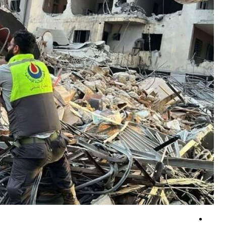
کارشناس نظامی یمنی: عملیات یمن، طرح گسترده عربستان را خنثی کرد +فیلم