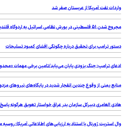
واردات نفت آمریکا از عربستان صفر شد
مجروح شدن 51 فلسطینی در یورش نظامی اسرائیل به اردوگاه قلندیا
دستور ترامپ برای تحقیق درباره چگونگی افشای کمبود تسلیحات
ادعای ترامپ: جنگ بزودی پایان می‌یابد/تامین برخی مهمات «محد
منابع یمنی از وقوع چندین انفجار شدید در پایگاه‌های نیروهای مزد
هادی العامری دبیرکل سازمان بدر عراق خواستار تعویق هرگونه پاس
وال استریت ژورنال با استناد به ارزیابی‌های اطلاعاتی آمریکا: روسی