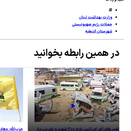
وزارت بهداشت لبنان
حملات رژیم صهیونیستی
شهرستان النبطیه
در همین رابطه بخوانید
نفس‌های آخر اورژانس غزه؛ 300 شهید و تخریب 80
حزب‌الله: معاد