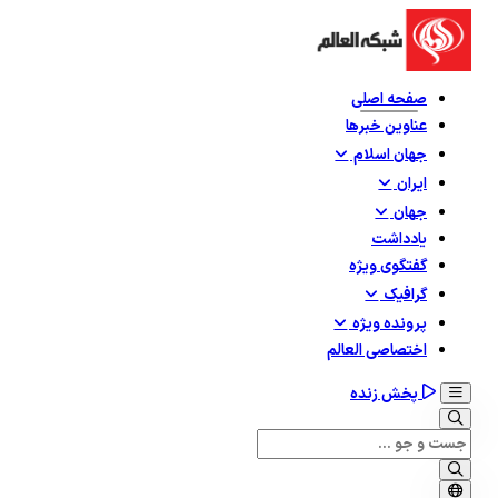
صفحه اصلی
عناوین خبرها
جهان اسلام
ایران
جهان
یادداشت
گفتگوی ویژه
گرافيک
پرونده ویژه
اختصاصی العالم
پخش زنده