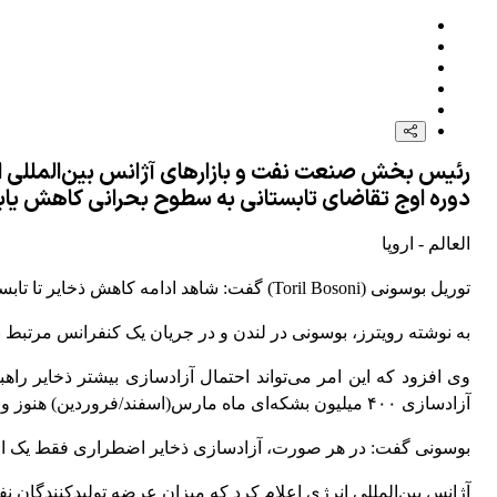
رئیس بخش صنعت نفت و بازارهای آژانس بین‌المللی ان
دوره اوج تقاضای تابستانی به سطوح بحرانی کاهش یاب
العالم - اروپا
توریل بوسونی (Toril Bosoni) گفت: شاهد ادامه کاهش ذخایر تا تابستان بوده و این احتمال وجود دارد که اندکی پیش از اوج تقاضای تابستانی به سطوح بحرانی یا پایین‌ترین سطوح ثبت شده برسیم.
به نوشته رویترز، بوسونی در لندن و در جریان یک کنفرانس مرتبط با نفت و گ
وی افزود که این امر می‌تواند احتمال آزادسازی بیشتر ذخایر را
آزادسازی ۴۰۰ میلیون بشکه‌ای ماه مارس(اسفند/فروردین) هنوز وارد بازار نشده است.
بوسونی گفت: در هر صورت، آزادسازی ذخایر اضطراری فقط یک اقد
آژانس بین‌المللی انرژی اعلام کرد که میزان عرضه تولیدکنندگان نفت خلیج فارس از اوایل