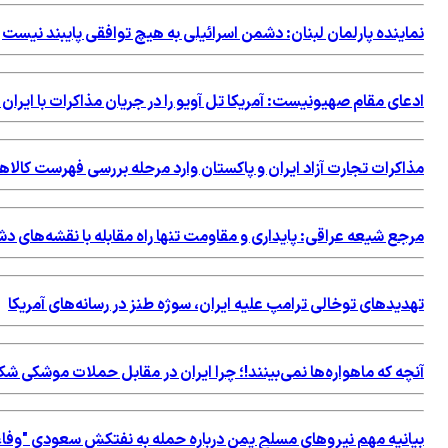
نماینده پارلمان لبنان: دشمن اسرائیلی به هیچ توافقی پایبند نیست
ادعای مقام صهیونیست: آمریکا تل آویو را در جریان مذاکرات با ایران 
مذاکرات تجارت آزاد ایران و پاکستان وارد مرحله بررسی فهرست کالاه
مرجع شیعه عراقی: پایداری و مقاومت تنها راه مقابله با نقشه‌های 
تهدیدهای توخالی ترامپ علیه ایران، سوژه طنز در رسانه‌های آمریکا
آنچه که ماهواره‌ها نمی‌بینند!؛ چرا ایران در مقابل حملات موشکی 
بیانیه مهم نیروهای مسلح یمن درباره حمله به نفتکش سعودی "وفاء