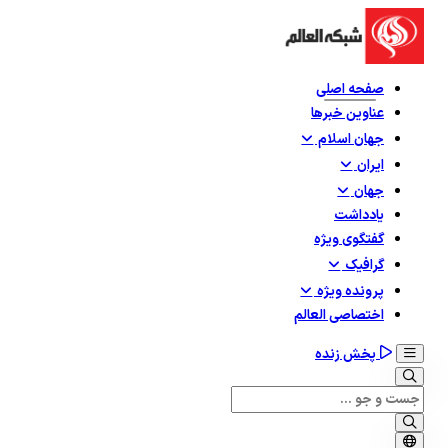
صفحه اصلی
عناوین خبرها
جهان اسلام
ایران
جهان
یادداشت
گفتگوی ویژه
گرافيک
پرونده ویژه
اختصاصی العالم
پخش زنده