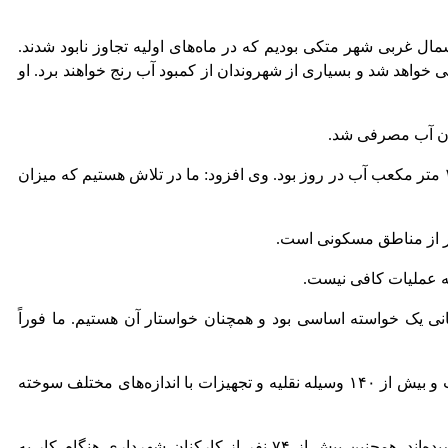
 غربی شهر متکی بودیم که در ماه‌های اولیه تجاوز نابود شدند.
واهد شد و بسیاری از شهروندان از کمبود آب رنج خواهند برد. او
ودن آب مصرفی شد.
او همچنین به چاه‌های الصفا در بخش شرقی شهر اشاره کرد که قبلاً تقریباً ۲۰٪ از نیازهای روزانه غزه را تأمین می‌کرد، که بالغ بر ۱۰۰۰۰۰ متر مکعب آب در روز بود. وی افزود: ما در تلاش هستیم که میزان
دور از مناطق مسکونی است.
ه عملیات کافی نیست.
نی یک خواسته اساسی بود و همچنان خواستار آن هستیم. ما فوراً
از سوی دیگر، السراج تاکید کرد که شهرداری غزه در نتیجه تجاوزها بیش از ۸۵ درصد از تأسیسات و دارایی‌های خود را از دست داده است و بیش از ۱۴۰ وسیله نقلیه و تجهیزات با اندازه‌های مختلف سوخته
او توضیح داد که نیروهای اشغالگر دفتر مرکزی شهرداری در میدان فلسطین را ویران کرده و ساختمان بایگانی مرکزی را به آتش کشیده‌اند. همچنین بیش از ۷۴ نفر از کارکنان شهرداری هنگام کار به