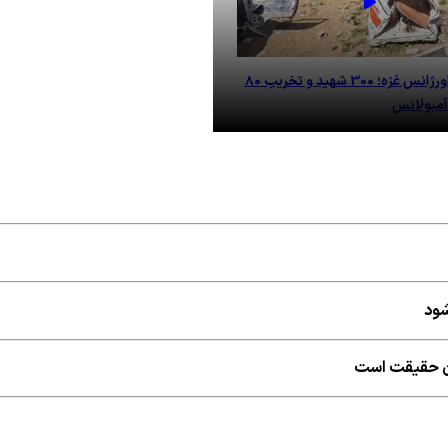
نفس‌های آخر اورژانس غزه؛ 300 شهید و تخریب 80
آمبولانس
شود
شان حقیقت است