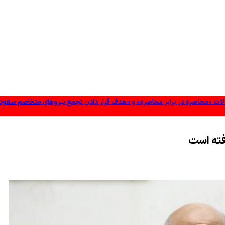
 های مؤثری برداشته ایم
عادلات «محاصره در برابر محاصره» و «هدف قرار دادن تجمع نیروهای متخاصم سعو
وز شده باشد
انقلابی است