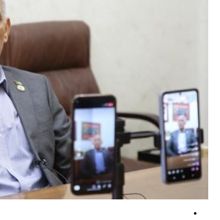
سردرگمی تل‌آویو در برابر توافق و افزایش ترس از امتیازدهی آمریکا! +فیلم
کارشناس نظامی یمنی: عملیات یمن، طرح گسترده عربستان را خنثی کرد +فیلم