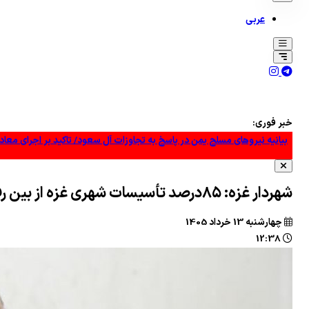
عربی
پزشکیان: جامعه را نمی‌توان با امر و نهی اداره کرد/ در روابط با همسایگان گام
خبر فوری:
بیانیه نیروهای مسلح یمن در پاسخ به تجاوزات آل سعود/ تاکید بر اجرای م
سی‌ان‌ان: ارتش آمریکا در پی راهی برای خروج از جنگ با ایران است
شهردار غزه: ۸۵درصد تأسیسات شهری غزه از بین رفته است
بقائی: پیش از آنکه کسی بتواند ادعای غنائم جنگی کند، ابتدا باید در جنگ پیر
چهارشنبه 13 خرداد 1405
انصارالله یمن: حقوق‌مان را با «قدرت» می‌گیریم
12:38
سپاه: اعتراف رسانه‌های خارجی به شکست ترامپ حاصل مجاهدت رسانه‌های 
گسترش «خطوط زرد»: آیا آتش‌بس ۱۴ روزه در غزه موفق خواهد شد؟
بیانیه مهم مقاومت اسلامی عراق درباره پاسخ به آمریکا و عربستان