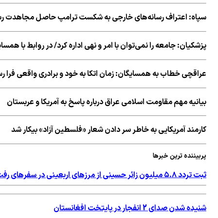
سپاه: اعتراف رسانه‌های خارجی به شکست ترامپ حاصل مجاهدت رسا
پزشکیان: جامعه را نمی‌توان با امر و نهی اداره کرد/ در روابط با همس
عراقچی خطاب به همسایگان: زمان اتکا به خود و برادری واقعی فرا 
بیانیه مهم مقاومت اسلامی عراق درباره پاسخ به آمریکا و عربستان
کارمند آمریکایی به خاطر سر دادن شعار «فلسطین آزاد» بیکار شد
پربیننده ترین خبرها
ثبت تردد ۵.۸ میلیون زائر حسینی از مرزهای اربعینی در سفرهای رفت و برگشت
شنیده شدن صدای 2 انفجار در پایتخت افغانستان