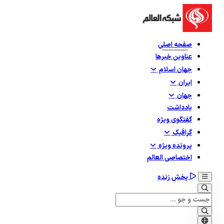
صفحه اصلی
عناوین خبرها
جهان اسلام
ایران
جهان
یادداشت
گفتگوی ویژه
گرافيک
پرونده ویژه
اختصاصی العالم
پخش زنده