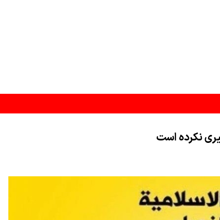
یری نکرده است
مخمصه افتاده است