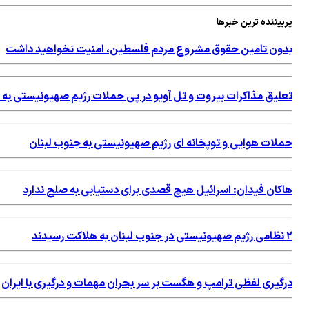
پربیننده ترین خبرها
بدون تامین حقوق مشروع مردم فلسطین، امنیت نخواهید داشت
تعلیق مذاکرات بیروت و تل آویو در پی حملات رژیم صهیونیستی به 
حملات هوایی و توپخانه ای رژیم صهیونیستی به جنوب لبنان
هاکان فیدان: اسرائیل هیچ قصدی برای دستیابی به صلح ندارد
۲ نظامی رژیم صهیونیستی در جنوب لبنان به هلاکت رسیدند
درگیری لفظی ترامپ و هگست بر سر بحران مهمات و درگیری با ایران