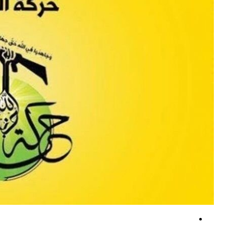
شمار کشته‌های حمله به نیروهای مورد حمایت عربستان در یمن به ۵۸ نفر رسید
رژیم صهیونیستی جنوب لبنان را هدف حملات توپخانه ای قرارداد
درخشش جوانان ایران در المپیاد جهانی هوش مصنوعی