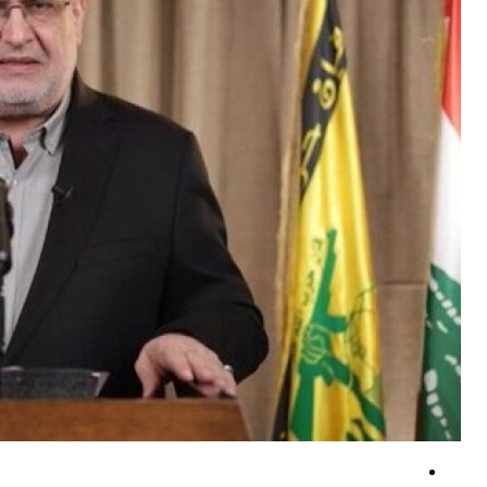
سردرگمی تل‌آویو در برابر توافق و افزایش ترس از امتیازدهی آمریکا! +فیلم
کارشناس نظامی یمنی: عملیات یمن، طرح گسترده عربستان را خنثی کرد +فیلم
هشدار پکن به توکیو: با آتش بازی نکنید