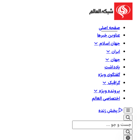
صفحه اصلی
عناوین خبرها
جهان اسلام
ایران
جهان
یادداشت
گفتگوی ویژه
گرافيک
پرونده ویژه
اختصاصی العالم
پخش زنده