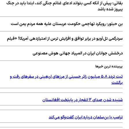
ئی: پیش از آنکه کسی بتواند ادعای غنائم جنگی کند، ابتدا باید در جنگ
روز شده باشد
 حبتور: رویکرد تهاجمی حکومت عربستان علیه همه مردم یمن است
رگمی تل‌آویو در برابر توافق و افزایش ترس از امتیازدهی آمریکا! +فیلم
خشش جوانان ایران در المپیاد جهانی هوش مصنوعی
یننده ترین خبرها
ثبت تردد ۵.۸ میلیون زائر حسینی از مرزهای اربعینی در سفرهای رفت و
گشت
 شدن صدای 2 انفجار در پایتخت افغانستان
مپ با بن‌سلمان درباره ایران گفت‌وگو می‌کند