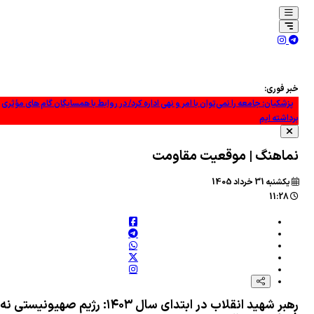
 فوری:
شکیان: جامعه را نمی‌توان با امر و نهی اداره کرد/ در روابط با همسایگان گام های مؤثری
اشته ایم
ترش «خطوط زرد»: آیا آتش‌بس ۱۴ روزه در غزه موفق خواهد شد؟
اهنگ | موقعیت مقاومت
درگمی تل‌آویو در برابر توافق و افزایش ترس از امتیازدهی آمریکا! +فیلم
شنبه 31 خرداد 1405
ارشناس نظامی یمنی: عملیات یمن، طرح گسترده عربستان را خنثی کرد +فیلم
11:28
ارمند آمریکایی به خاطر سر دادن شعار «فلسطین آزاد» بیکار شد
قائی: پیش از آنکه کسی بتواند ادعای غنائم جنگی کند، ابتدا باید در جنگ پیروز شده باشد
مضای توافق‌نامه دفاعی مشترک میان عربستان سعودی، پاکستان و ترکیه
ن حبتور: رویکرد تهاجمی حکومت عربستان علیه همه مردم یمن است
رهبر شهید انقلاب در ابتدای سال ۱۴۰۳: رژیم صهیونیستی نه