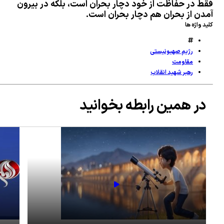
ط در حفاظت از خود دچار بحران است، بلکه در بیرون
ضو فراکسیون مقاومت: ترامپ به دلیل ارزیابی نادرست از قدرت ایران، در مخمصه افتاده
دن از بحران هم دچار بحران است.
ت
د واژه ها
زارش العالم از جزئیات عملیات جدید یمنی‌ها علیه اهداف سعودی +فیلم
رژیم صهیونیستی
مقاومت
رهبر شهید انقلاب
در همین رابطه بخوانید