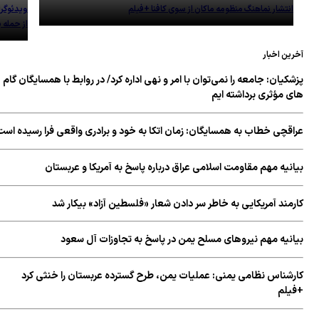
انتشار نماهنگ منظومه ماکان از سوی کافنا +فیلم
ویدئوگرافیک | 
از حمله به ضاح
ین اخبار
کیان: جامعه را نمی‌توان با امر و نهی اداره کرد/ در روابط با همسایگان گام
ی مؤثری برداشته ایم
اقچی خطاب به همسایگان: زمان اتکا به خود و برادری واقعی فرا رسیده است
نیه مهم مقاومت اسلامی عراق درباره پاسخ به آمریکا و عربستان
مند آمریکایی به خاطر سر دادن شعار «فلسطین آزاد» بیکار شد
انیه مهم نیروهای مسلح یمن در پاسخ به تجاوزات آل سعود
رشناس نظامی یمنی: عملیات یمن، طرح گسترده عربستان را خنثی کرد
یلم