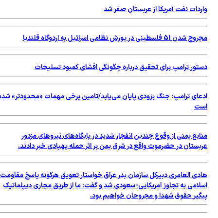
ردات نفت آمریکا از عربستان صفر شد
51 فلسطینی در یورش نظامی اسرائیل به اردوگاه قلندیا
تور ترامپ برای تحقیق درباره چگونگی افشای کمبود تسلیحات
عای ترامپ: جنگ بزودی پایان می‌یابد/تامین برخی مهمات «محدودتر» شده
ت
بع یمنی از وقوع چندین انفجار شدید در پایگاه‌های نیروهای مزدور
بستان در حضرموت واقع در شرق یمن بر اثر حمله پهپادی خبر دادند.
دی العامری دبیرکل سازمان بدر عراق خواستار تعویق هرگونه پاسخ مقاومت
لامی به تجاوز آمریکایی-سعودی شد و گفت: ما از طریق مجاری دیپلماتیک
گیر حقوق شهدا و مجروحان خواهیم بود.