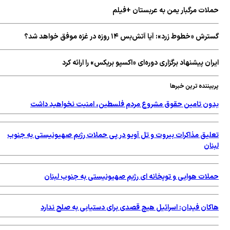
لات مرگبار یمن به عربستان +فیلم
ش «خطوط زرد»: آیا آتش‌بس ۱۴ روزه در غزه موفق خواهد شد؟
ان پیشنهاد برگزاری دوره‌ای «اکسپو بریکس» را ارائه کرد
یننده ترین خبرها
ون تامین حقوق مشروع مردم فلسطین، امنیت نخواهید داشت
لیق مذاکرات بیروت و تل آویو در پی حملات رژیم صهیونیستی به جنوب
ان
لات هوایی و توپخانه ای رژیم صهیونیستی به جنوب لبنان
کان فیدان: اسرائیل هیچ قصدی برای دستیابی به صلح ندارد