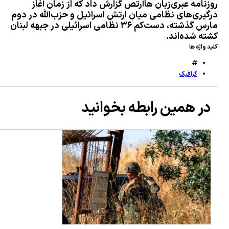
زنامه عبری‌زبان هاآرتص گزارش داد که از زمان آغاز
ار کشته‌های حمله به نیروهای مورد حمایت عربستان در یمن به ۵۸ نفر رسید
گیری‌های نظامی میان ارتش اسرائیل و حزب‌الله در دوم
مارس گذشته، دست‌کم ۳۶ نظامی اسرائیلی در جبهه لبنان
ژیم صهیونیستی جنوب لبنان را هدف حملات توپخانه ای قرارداد
ته شده‌اند.
د واژه ها
گرافیک
در همین رابطه بخوانید