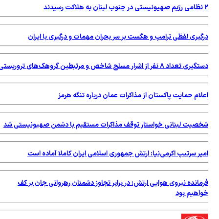
گیری لفظی ترامپ و هگست بر سر بحران مهمات و درگیری با ایران
عداد ۸ نفر از اشرار مسلح شاخص و مرتبطین گروهک‌های تروریستی
ام حمایت پاکستان از مذاکرات عمان درباره تنگه هرمز
صیت لبنانی خواستار توقف مذاکرات مستقیم با دشمن صهیونیستی شد
ر سرتیپ اكرمی‌نیا: ارتش جمهوری اسلامی ایران کاملا آماده است
مانده نیروی هوایی ارتش: در برابر تجاوز دشمنان رهروانی جان بر کف
اهیم بود