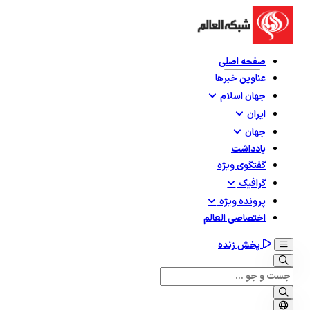
صفحه اصلی
عناوین خبرها
جهان اسلام
ایران
جهان
یادداشت
گفتگوی ویژه
گرافيک
پرونده ویژه
اختصاصی العالم
پخش زنده