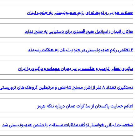
لات هوایی و توپخانه ای رژیم صهیونیستی به جنوب لبنان
کان فیدان: اسرائیل هیچ قصدی برای دستیابی به صلح ندارد
گیری لفظی ترامپ و هگست بر سر بحران مهمات و درگیری با ایران
عداد ۸ نفر از اشرار مسلح شاخص و مرتبطین گروهک‌های تروریستی
ام حمایت پاکستان از مذاکرات عمان درباره تنگه هرمز
صیت لبنانی خواستار توقف مذاکرات مستقیم با دشمن صهیونیستی شد