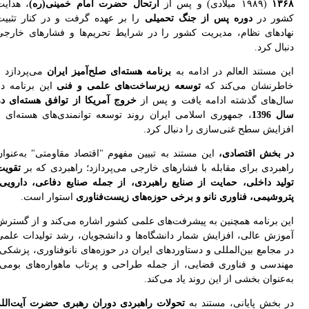
۱۳
(۱۹۸۹ میلادی) و پس از
ارتحال حضرت امام خمینی(ره)
، هدایت
ور در
دوره پس از جنگ تحمیلی
را بر عهده گرفت و در کنار تثبیت
ادهای نظام، مدیریت کشور را در شرایط تحریم‌ها و فشارهای خارجی
ال کرد.
ن مستند العالم در ادامه به
برنامه هسته‌ای صلح‌آمیز ایران
می‌پردازد و
طرنشان می‌کند که
توسعه زیرساخت‌های علمی و فنی
این برنامه در
ل‌های گذشته ادامه یافت و پس از
خروج آمریکا از توافق هسته‌ای در
 1396
، جمهوری اسلامی ایران روند توسعه توانمندی‌های هسته‌ای و
زایش سطح غنی‌سازی را دنبال کرد.
 بخش اقتصادی،
این مستند به تبیین مفهوم "اقتصاد مقاومتی" به‌عنوان
هبردی برای مقابله با فشارهای خارجی می‌پردازد؛ راهبردی که بر
تقویت
لید داخلی، حمایت از صنایع راهبردی، از جمله صنایع دفاعی، دارویی،
روشیمی، فناوری نانو و برخی حوزه‌های زیست‌فناوری
استوار است.
ن برنامه همچنین به پیشرفت‌های علمی کشور اشاره می‌کند و از گسترش
وزش عالی، افزایش شمار دانشگاه‌ها و دانشجویان، رشد تولیدات علمی
 مجامع بین‌المللی و دستاوردهای ایران در حوزه‌های نانوفناوری، پزشکی،
ندسی و فناوری فضایی، از جمله طراحی و پرتاب ماهواره‌های بومی،
عنوان بخشی از این روند یاد می‌کند.
 بخش پایانی، مستند به
تحولات راهبردی دوران رهبری حضرت آیت‌الله