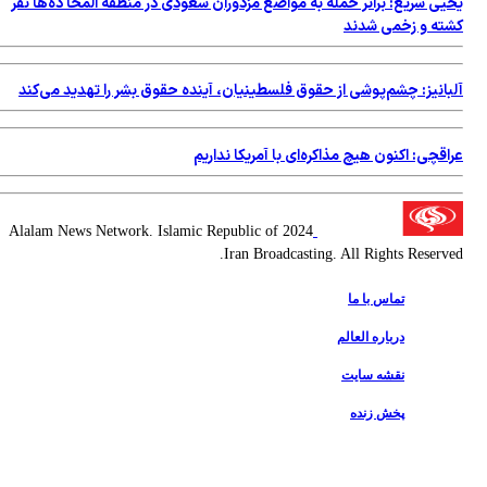
یی سریع: براثر حمله به مواضع مزدوران سعودی در منطقه المخا ده‌ها نفر
ته و زخمی شدند
بانیز: چشم‌پوشی از حقوق فلسطینیان، آینده حقوق بشر را تهدید می‌کند
قچی: اکنون هیچ مذاکره‌ای با آمریکا نداریم
2024 Alalam News Network. Islamic Republic of
Iran Broadcasting. All Rights Reserv
تماس با ما
درباره العالم
نقشه سایت
پخش زنده