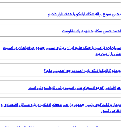
ی سریع: پالایشگاه آرامکو را هدف قرار دادیم
مد حسن سکاب: شهید راه مقاومت
‌ان‌ان: ترامپ با جنگ علیه ایران، برتری سنتی جمهوری‌خواهان در امنیت
 را از بین برد
دئو گرافیک| تنگه باب المندب چه اهمیتی دارد؟
 اقدامی که به انسجام ملی آسیب بزند، نابخشودنی است
دار و گفت‌گوی رئیس‌جمهور با رهبر معظم انقلاب درباره مسائل اقتصادی و
امی کشور