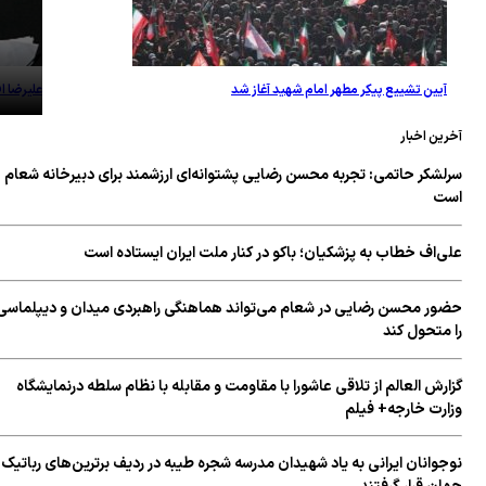
آیین تشییع پیکر مطهر امام شهید آغاز شد
علیرضا افتخاری 
ین اخبار
لشکر حاتمی: تجربه محسن رضایی پشتوانه‌ای ارزشمند برای دبیرخانه شعام
ت
ی‌اف خطاب به پزشکیان؛ باکو در کنار ملت ایران ایستاده است
ور محسن رضایی در شعام می‌تواند هماهنگی راهبردی میدان و دیپلماسی
 متحول کند
رش العالم از تلاقی عاشورا با مقاومت و مقابله با نظام سلطه درنمایشگاه
ارت خارجه+ فیلم
وانان ایرانی به یاد شهیدان مدرسه شجره طیبه در ردیف برترین‌های رباتیک