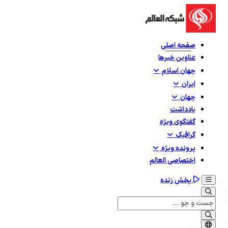
صفحه اصلی
عناوین خبرها
جهان اسلام
ایران
جهان
یادداشت
گفتگوی ویژه
گرافيک
پرونده ویژه
اختصاصی العالم
پخش زنده