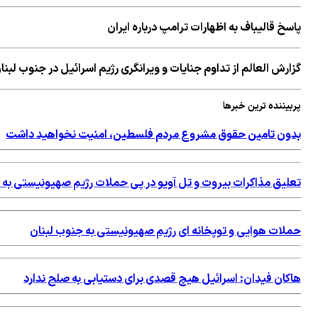
پاسخ قالیباف به اظهارات ترامپ درباره ایران
گزارش العالم از تداوم جنایات و ویرانگری رژیم اسرائیل در جنوب لبنا
پربیننده ترین خبرها
بدون تامین حقوق مشروع مردم فلسطین، امنیت نخواهید داشت
تعلیق مذاکرات بیروت و تل آویو در پی حملات رژیم صهیونیستی به 
حملات هوایی و توپخانه ای رژیم صهیونیستی به جنوب لبنان
هاکان فیدان: اسرائیل هیچ قصدی برای دستیابی به صلح ندارد