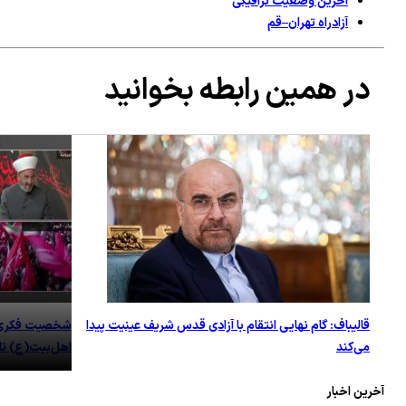
آخرین وضعیت ترافیکی
آزادراه تهران–قم
در همین رابطه بخوانید
قالیباف: گام نهایی انتقام با آزادی قدس شریف عینیت پیدا
شخصیت فکری ر
می‌کند
اهل‌بیت(ع) تا
آخرین اخبار