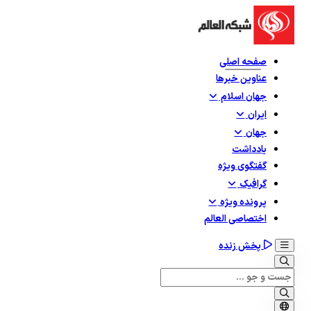
صفحه اصلی
عناوین خبرها
جهان اسلام
ایران
جهان
یادداشت
گفتگوی ویژه
گرافيک
پرونده ویژه
اختصاصی العالم
پخش زنده