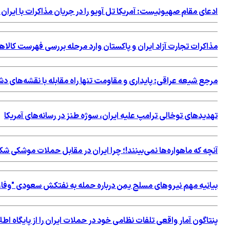
ادعای مقام صهیونیست: آمریکا تل آویو را در جریان مذاکرات با ایران 
مذاکرات تجارت آزاد ایران و پاکستان وارد مرحله بررسی فهرست کالاه
مرجع شیعه عراقی: پایداری و مقاومت تنها راه مقابله با نقشه‌های 
تهدیدهای توخالی ترامپ علیه ایران، سوژه طنز در رسانه‌های آمریکا
آنچه که ماهواره‌ها نمی‌بینند!؛ چرا ایران در مقابل حملات موشکی 
بیانیه مهم نیروهای مسلح یمن درباره حمله به نفتکش سعودی "وفاء
پنتاگون آمار واقعی تلفات نظامی خود در حملات ایران را از پایگاه 