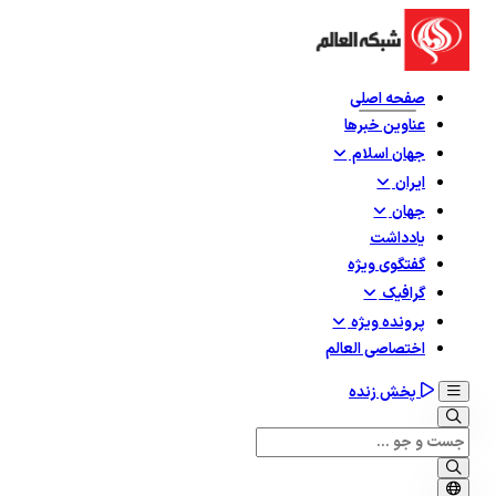
صفحه اصلی
عناوین خبرها
جهان اسلام
ایران
جهان
یادداشت
گفتگوی ویژه
گرافيک
پرونده ویژه
اختصاصی العالم
پخش زنده