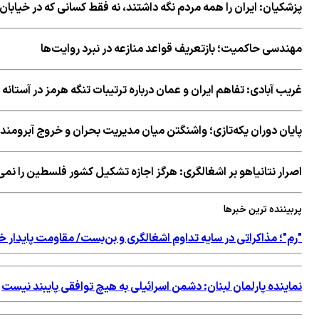
پزشکیان: ایران را همه مردم نگه داشتند، نه فقط کسانی که در خیابان 
مهندسی حاکمیت؛ بازتعریف قواعد منازعه در نبرد روایت‌ها
غریب آبادی: تفاهم ایران و عمان درباره ترتیبات تنگه هرمز در آستان
پایان دوران یکه‌تازی؛ واشنگتن میان مدیریت بحران و خروج آبرومندا
اصرار نتانیاهو بر اشغالگری: هرگز اجازه تشکیل کشور فلسطین را نم
پربیننده ترین خبرها
"رم"؛ مذاکراتی در سایه تداوم اشغالگری و بن‌بست/ مقاومت پایدار خ
نماینده پارلمان لبنان: دشمن اسرائیلی به هیچ توافقی پایبند نیست