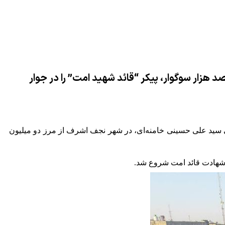
ه‌ی حضور میلیونی مردم در نجف اشرف رقم خورد؛ بیش از ۲ میلیون و سیصد هزار سوگوار، پیکر “قائد شهید امت” را در جوار
ی سید علی حسینی خامنه‌ای، در شهر نجف اشرف از مرز دو میلیون