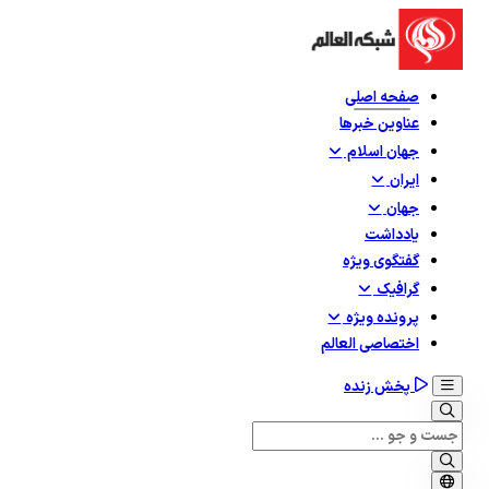
صفحه اصلی
عناوین خبرها
جهان اسلام
ایران
جهان
یادداشت
گفتگوی ویژه
گرافيک
پرونده ویژه
اختصاصی العالم
پخش زنده