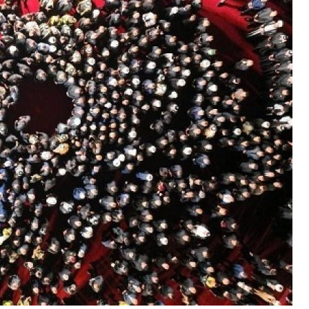
عزم ایران برای تقویت پیوندهای اقتصادی با کشورهای عضو اتحادیه اوراسیا
زخمی شدن یک سرباز ارتش لبنان توسط رژیم صهیونیستی
افزایش سهم تجارت ایران و هند در دستور کار وزارت صمت