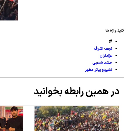
کلید واژه ها
نجف اشرف
عزاداران
حشد شعبی
تشییع پیکر مطهر
در همین رابطه بخوانید