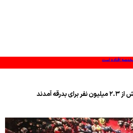
مخمصه افتاده است
ه آمدند