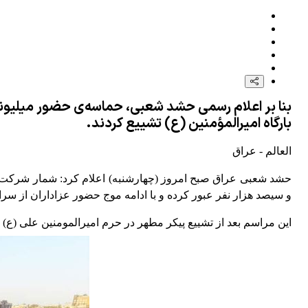
بارگاه امیرالمؤمنین (ع) تشییع کردند.
العالم - عراق
حشد شعبی عراق صبح امروز (چهارشنبه) اعلام کرد: شمار شرکت‌کن
و سیصد هزار نفر عبور کرده و با ادامه موج حضور عزاداران از سرا
این مراسم بعد از تشییع پیکر مطهر در حرم امیرالمومنین علی (ع) و راس ساعت 6 بامداد چهارشنبه به وقت محلی و با حضور سوگوار