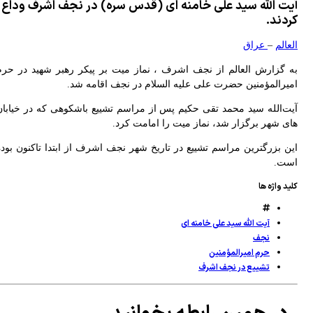
ت الله سید علی خامنه ای (قدس سره) در نجف اشرف وداع
جازه ایجاد مسیر دوم را در تنگه هرمز نمی‌دهیم
دند.
شکیان: مبلغ کالابرگ افزایش می‌یابد/ اصلاح نظام بانکی ادامه دارد
الم
–
عراق
 گزارش العالم از نجف اشرف ، نماز میت بر پیکر رهبر شهید در حرم
یرالمؤمنین حضرت علی علیه ‌السلام در نجف اقامه شد.
ت‌الله سید محمد تقی حکیم پس از مراسم تشییع باشکوهی که در خیابان
ی شهر برگزار شد، نماز میت را امامت کرد.
ن بزرگترین مراسم تشییع در تاریخ شهر نجف اشرف از ابتدا تاکنون بوده
ت.
د واژه ها
آیت الله سید علی خامنه ای
نجف
حرم امیرالمؤمنین
تشییع در نجف اشرف