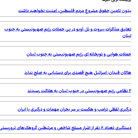
یننده ترین خبرها
ون تامین حقوق مشروع مردم فلسطین، امنیت نخواهید داشت
لیق مذاکرات بیروت و تل آویو در پی حملات رژیم صهیونیستی به جنوب
ان
لات هوایی و توپخانه ای رژیم صهیونیستی به جنوب لبنان
کان فیدان: اسرائیل هیچ قصدی برای دستیابی به صلح ندارد
گیری لفظی ترامپ و هگست بر سر بحران مهمات و درگیری با ایران
عداد ۸ نفر از اشرار مسلح شاخص و مرتبطین گروهک‌های تروریستی