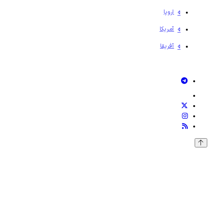
اروپا
آمریکا
آفریقا