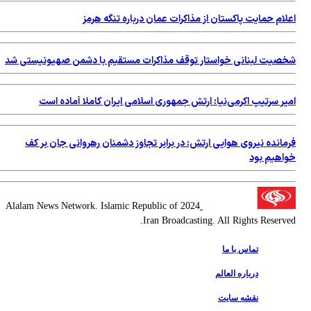
ام حمایت پاکستان از مذاکرات عمان درباره تنگه هرمز
صیت لبنانی خواستار توقف مذاکرات مستقیم با دشمن صهیونیستی شد
ر سرتیپ اكرمی‌نیا: ارتش جمهوری اسلامی ایران کاملا آماده است
مانده نیروی هوایی ارتش: در برابر تجاوز دشمنان رهروانی جان بر کف
اهیم بود
2024 Alalam News Network. Islamic Republic of
Iran Broadcasting. All Rights Reserv
تماس با ما
درباره العالم
نقشه سایت