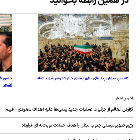
در همین رابطه بخوانید
کاظمین میزبان پیکرهای مطهر اعضای خانواده رهبر شهید انقلاب
حضور فرزندان آ
اشرف
ین اخبار
ارش العالم از جزئیات عملیات جدید یمنی‌ها علیه اهداف سعودی +فیلم
یم صهیونیستی جنوب لبنان را هدف حملات توپخانه ای قرارداد