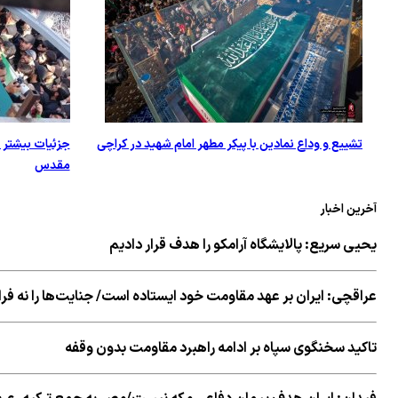
تشییع و وداع نمادین با پیکر مطهر امام شهید در کراچی
جزئیات بیشتر 
مقدس
آخرین اخبار
یحیی سریع: پالایشگاه آرامکو را هدف قرار دادیم
عراقچی: ایران بر عهد مقاومت خود ایستاده است/ جنایت‌ها را نه ف
تاکید سخنگوی سپاه بر ادامه راهبرد مقاومت بدون وقفه