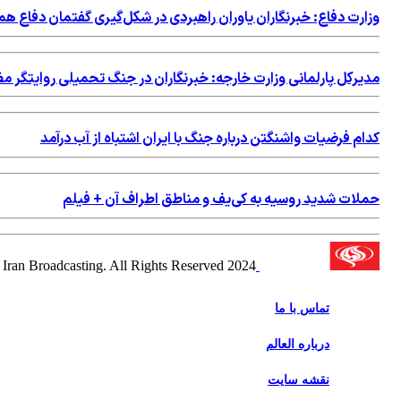
وزارت دفاع: خبرنگاران یاوران راهبردی در شکل‌گیری گفتمان دفاع هم
مدیرکل پارلمانی وزارت خارجه: خبرنگاران در جنگ تحمیلی روایتگر 
کدام فرضیات واشنگتن درباره جنگ با ایران اشتباه از آب درآمد
حملات شدید روسیه به کی‌یف و مناطق اطراف آن + فیلم
2024 Alalam News Network. Islamic Republic of Iran Broadcasting. All Rights Reserved.
تماس با ما
درباره العالم
نقشه سایت