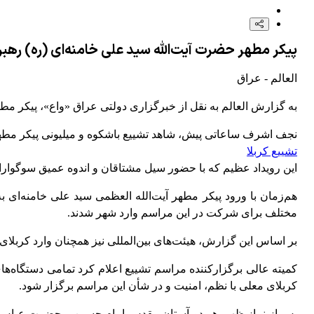
ورود فرمانده تروریست‌های آمریکایی به تل‌آویو
پیکر مطهر حضرت آیت‌الله سید علی خامنه‌ای (ره) رهب
فرار مغزها و سرمایه‌ها؛ هزینه پنهان جنگ برای اقتصاد در حال خونریزی رژیم
العالم - عراق
گزارش العالم از تشدید حملات رژیم صهیونیستی در جنوب لبنان+ فیلم
به گزارش العالم به نقل از خبرگزاری دولتی عراق «واع»، پیکر مطهر
نجف اشرف ساعاتی پیش، شاهد تشییع باشکوه و میلیونی پیکر مطهر 
تشییع کربلا
این رویداد عظیم که با حضور سیل مشتاقان و اندوه عمیق سوگواران
هم‌زمان با ورود پیکر مطهر آیت‌الله العظمی سید علی خامنه‌ا
مختلف برای شرکت در این مراسم وارد شهر شدند.
بر اساس این گزارش، هیئت‌های بین‌المللی نیز همچنان وارد کربلای 
کمیته عالی برگزارکننده مراسم تشییع اعلام کرد تمامی دستگاه‌ها
کربلای معلی با نظم، امنیت و در شأن این مراسم برگزار شود.
پس از نماز ظهر، هر دو آستان مقدس امام حسین و حضرت عباس علیه