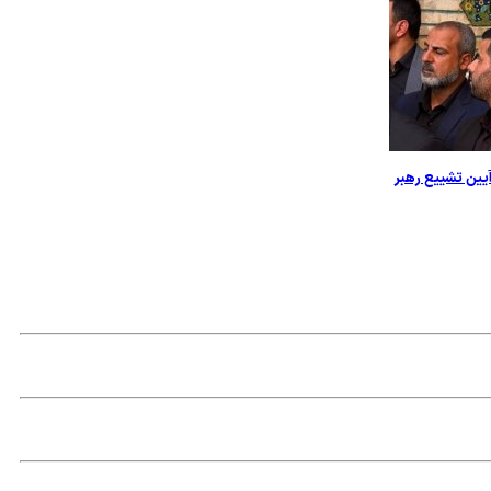
یین تشییع رهبر