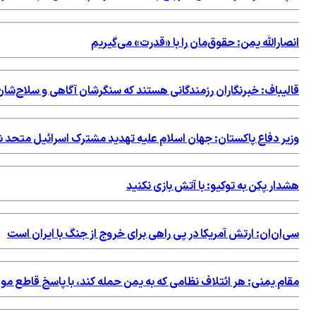
انصارالله یمن: حقوق‌مان را با «قدرت» می‌گیریم
قالیباف: خبرنگاران رزمندگانی هستند که سنگرشان آگاهی و سلاح‌
وزیر دفاع پاکستان: جهان اسلام علیه تهدید مشترک اسرائیل متحد 
هشدار پکن به توکیو: با آتش بازی نکنید
سی‌ان‌ان: ارتش آمریکا در پی راهی برای خروج از جنگ با ایران است
مقام یمنی: هر ائتلاف نظامی که به یمن حمله کند، با پاسخ قاطع م