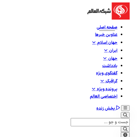
صفحه اصلی
عناوین خبرها
جهان اسلام
ایران
جهان
یادداشت
گفتگوی ویژه
گرافيک
پرونده ویژه
اختصاصی العالم
پخش زنده