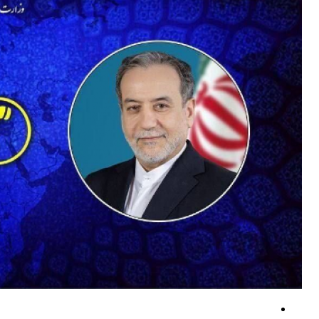
درگیری لفظی ترامپ و هگست بر سر بحران مهمات و درگیری با ایران
مهندسی حاکمیت؛ بازتعریف قواعد منازعه در نبرد روایت‌ها
بقائی: برنامه‌ای برای سفر به قطر و پاکستان نداریم/بیانیه مشترک ایران و عما