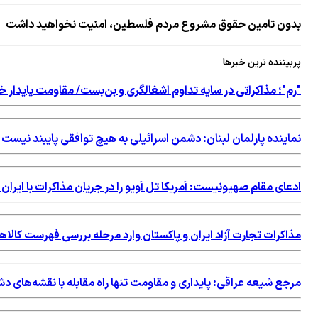
بدون تامین حقوق مشروع مردم فلسطین، امنیت نخواهید داشت
پربیننده ترین خبرها
"رم"؛ مذاکراتی در سایه تداوم اشغالگری و بن‌بست/ مقاومت پایدار خ
نماینده پارلمان لبنان: دشمن اسرائیلی به هیچ توافقی پایبند نیست
ادعای مقام صهیونیست: آمریکا تل آویو را در جریان مذاکرات با ایران 
مذاکرات تجارت آزاد ایران و پاکستان وارد مرحله بررسی فهرست کالاه
مرجع شیعه عراقی: پایداری و مقاومت تنها راه مقابله با نقشه‌های 