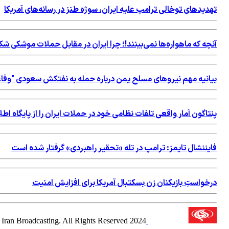
تهدیدهای توخالی ترامپ علیه ایران، سوژه طنز در رسانه‌های آمریکا
آنچه که ماهواره‌ها نمی‌بینند!؛ چرا ایران در مقابل حملات موشکی 
بیانیه مهم نیروهای مسلح یمن درباره حمله به نفتکش سعودی "وفاء
پنتاگون آمار واقعی تلفات نظامی خود در حملات ایران را از پایگاه 
فایننشال تایمز: ترامپ در تله «تحقیر راهبردی» گرفتار شده است
درخواستِ بازیکنان زن بسکتبال آمریکا برای افزایش امنیت
2024 Alalam News Network. Islamic Republic of Iran Broadcasting. All Rights Reserved.