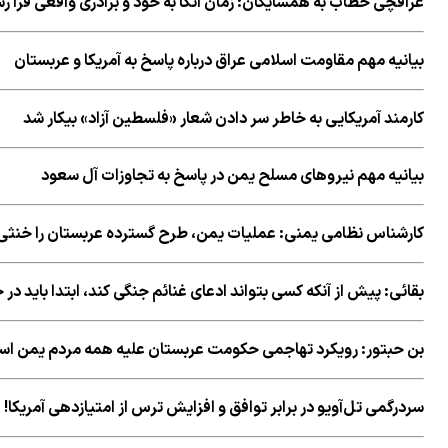
عراقچی خطاب به همسایگان: زمان اتکا به خود و برادری واقعی فرا 
بیانیه مهم مقاومت اسلامی عراق درباره پاسخ به آمریکا و عربستان
کارمند آمریکایی به خاطر سر دادن شعار «فلسطین آزاد» بیکار شد
بیانیه مهم نیروهای مسلح یمن در پاسخ به تجاوزات آل سعود
کارشناس نظامی یمنی: عملیات یمن، طرح گسترده عربستان را خنثی 
بقائی: پیش از آنکه کسی بتواند ادعای غنائم جنگی کند، ابتدا باید در
بن حبتور: رویکرد تهاجمی حکومت عربستان علیه همه مردم یمن ا
سردرگمی تل‌آویو در برابر توافق و افزایش ترس از امتیازدهی آمریکا!