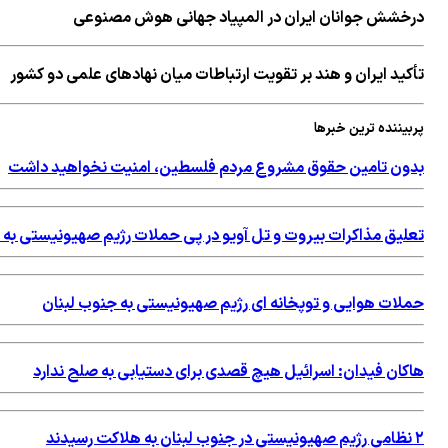
درخشش جوانان ایران در المپیاد جهانی هوش مصنوعی
تأکید ایران و هند بر تقویت ارتباطات میان نهادهای علمی دو کشور
پربیننده ترین خبرها
بدون تامین حقوق مشروع مردم فلسطین، امنیت نخواهید داشت
تعلیق مذاکرات بیروت و تل آویو در پی حملات رژیم صهیونیستی به 
حملات هوایی و توپخانه ای رژیم صهیونیستی به جنوب لبنان
هاکان فیدان: اسرائیل هیچ قصدی برای دستیابی به صلح ندارد
۲ نظامی رژیم صهیونیستی در جنوب لبنان به هلاکت رسیدند