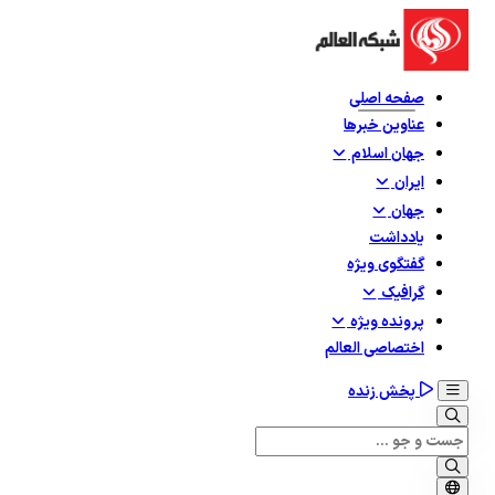
صفحه اصلی
عناوین خبرها
جهان اسلام
ایران
جهان
یادداشت
گفتگوی ویژه
گرافيک
پرونده ویژه
اختصاصی العالم
پخش زنده