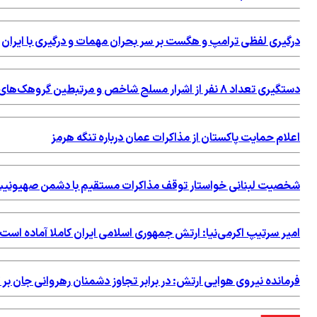
درگیری لفظی ترامپ و هگست بر سر بحران مهمات و درگیری با ایران
دستگیری تعداد ۸ نفر از اشرار مسلح شاخص و مرتبطین گروهک‌های تروریستی
اعلام حمایت پاکستان از مذاکرات عمان درباره تنگه هرمز
شخصیت لبنانی خواستار توقف مذاکرات مستقیم با دشمن صهیونی
امیر سرتیپ اكرمی‌نیا: ارتش جمهوری اسلامی ایران کاملا آماده است
فرمانده نیروی هوایی ارتش: در برابر تجاوز دشمنان رهروانی جان بر