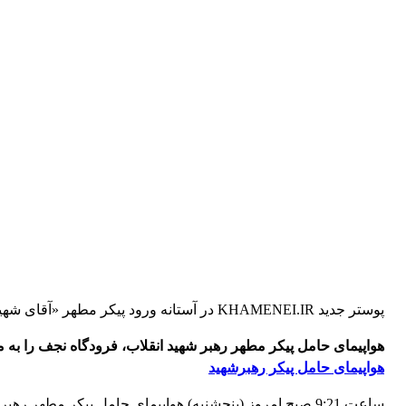
پوستر جدید KHAMENEI.IR در آستانه ورود پیکر مطهر «آقای شهید ایران» به فرودگاه مشهد برای برگزاری مراسم تشییع و تدفین در حرم مطهر ثامن الحجج علیه‌السلام منتشر شد.
هواپیمای حامل پیکر مطهر رهبر شهید انقلاب، فرودگاه نجف را ب
هواپیمای حامل پیکر رهبرشهید
ساعت 9:21 صبح امروز (پنجشنبه) هواپیمای حامل پیکر مطهر رهبر شهید انقلاب اسلامی، فرودگاه نجف را به مقصد مشهد مقدس ترک کرد.