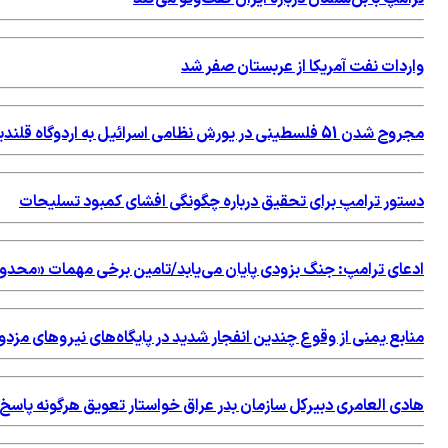
واردات نفت آمریکا از عربستان صفر شد
مجروح شدن 51 فلسطینی در یورش نظامی اسرائیل به اردوگاه قلندیا
دستور ترامپ برای تحقیق درباره چگونگی افشای کمبود تسلیحات
ادعای ترامپ: جنگ بزودی پایان می‌یابد/تامین برخی مهمات «محد
منابع یمنی از وقوع چندین انفجار شدید در پایگاه‌های نیروهای مزد
هادی العامری دبیرکل سازمان بدر عراق خواستار تعویق هرگونه پاس