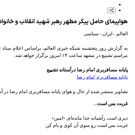
بیانیه مهم مقاومت اسلامی عراق درباره پاسخ به آمریکا و عربستان
هواپیمای حامل پیکر مطهر رهبر شهید انقلاب و خانواد
سردرگمی تل‌آویو در برابر توافق و افزایش ترس از امتیازدهی آمریکا! +فیلم
العالم - ایران - سیاسی
کارشناس نظامی یمنی: عملیات یمن، طرح گسترده عربستان را خنثی کرد +فیلم
به گزارش روز پنجشنبه شبکه خبری العالم، براساس اعلام ستاد تش
مراسم تشییع در مشهد ساعت ۱۴ امروز برگزار خواهد شد.
پایانه مسافربری امام رضا درآستانه تشییع
پایانه مسافربری امام رضا
تصاویر منتشر شده از حال و هوای پایانه مسافربری امام رضا در آس
غربت بس است
...
دیری است زآشیانه جدا مانده‌ای «امین»
غربت بس است رو سوی آن کوی و بام کن