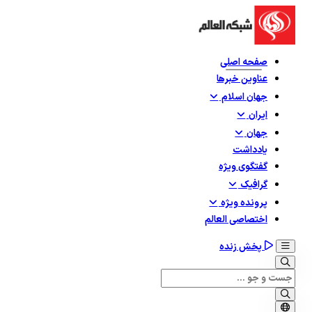
صفحه اصلی
عناوین خبرها
جهان اسلام
ایران
جهان
یادداشت
گفتگوی ویژه
گرافيک
پرونده ویژه
اختصاصی العالم
پخش زنده