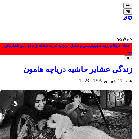
حمله آمریکا و رژیم صهیونیستی و تبدیل ایران به قدرت منطقه ای با توانایی بازدارندگی
خبر فوری:
موثر
عراقچی: مسیر جدید تنگه هرمز در مذاکرات نیروهای نظامی و دریایی ایران و عمان تعیین
شده‌است
فرار مغزها و سرمایه‌ها؛ هزینه پنهان جنگ برای اقتصاد در حال خونریزی رژیم صهیونیستی
زندگی عشایر حاشیه دریاچه هامون
مقام یمنی: هر ائتلاف نظامی که به یمن حمله کند، با پاسخ قاطع مواجه خواهد شد
شنبه 11 شهريور 1396 - 12:23
گزارش العالم از تشدید حملات رژیم صهیونیستی در جنوب لبنان+ فیلم
ویدیوگرافیک/فلسطین؛ یک کلام از بحر تا نهر
پزشکیان: مصلحتی بالاتر از وحدت و انسجام نیست/ تاکید بر نقش خبرنگاران در ایجاد
فضای همدلی
عملیات مارب؛ ابتکارعمل مجدد انصارالله و تحکیم معادله بازدارندگی در برابر ریاض
کدام فرضیات واشنگتن درباره جنگ با ایران اشتباه از آب درآمد