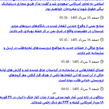
اسلامی به تجاوز آمریکایی-سعودی شد و گفت: ما از طریق مجاری دیپلماتیک
شمار کشته‌های حمله به نیروهای مورد حمایت عربستان در یمن به ۵۸ نفر رسید
پیگیر حقوق شهدا و مجروحان خواهیم بود.
رژیم صهیونیستی جنوب لبنان را هدف حملات توپخانه ای قرارداد
جمعه 16 مرداد 1405 - 05:56
منابع یمنی از وقوع چندین انفجار شدید در پایگاه‌های نیروهای مزدور
عربستان در حضرموت واقع در شرق یمن بر اثر حمله پهپادی خبر دادند.
جمعه 16 مرداد 1405 - 05:45
منابع عراقی از حملات جدید به مواضع تروریست‌های تجزیه‌طلب در اربیل و
سلیمانیه خبر دادند.
جمعه 9 مرداد 1405 - 05:48
صدای انفجارهایی در سلیمانیه در کردستان عراق شنیده شد و گزارش‌های اولیه
حاکی از آن است که این انفجارها ناشی از هدف قرار گرفتن مقر گروه‌های
تروریستی جدایی‌طلب بوده است.
جمعه 9 مرداد 1405 - 04:01
پنتاگون در تازه ترین آمار خود مدعی شد از زمان آغاز جنگ با ایران در 28 فوریه،
18 سرباز آمریکایی کشته و 624 نفر دیگر زخمی شده‌اند.