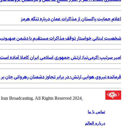
اعلام حمایت پاکستان از مذاکرات عمان درباره تنگه هرمز
شخصیت لبنانی خواستار توقف مذاکرات مستقیم با دشمن صهیونی
امیر سرتیپ اكرمی‌نیا: ارتش جمهوری اسلامی ایران کاملا آماده است
فرمانده نیروی هوایی ارتش: در برابر تجاوز دشمنان رهروانی جان بر
2024 Alalam News Network. Islamic Republic of Iran Broadcasting. All Rights Reserved.
تماس با ما
درباره العالم