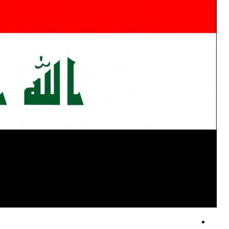
حمایت دولت و شورای عالی یمن از عملیات نیروهای مسلح علیه مواضع نظامی
توافقنامه دفاعی مشترک ترکیه، عربستان و پاکستان در ریاض