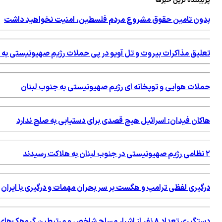
پربیننده ترین خبرها
بدون تامین حقوق مشروع مردم فلسطین، امنیت نخواهید داشت
تعلیق مذاکرات بیروت و تل آویو در پی حملات رژیم صهیونیستی به 
حملات هوایی و توپخانه ای رژیم صهیونیستی به جنوب لبنان
هاکان فیدان: اسرائیل هیچ قصدی برای دستیابی به صلح ندارد
۲ نظامی رژیم صهیونیستی در جنوب لبنان به هلاکت رسیدند
درگیری لفظی ترامپ و هگست بر سر بحران مهمات و درگیری با ایران
دستگیری تعداد ۸ نفر از اشرار مسلح شاخص و مرتبطین گروهک‌های تروریستی