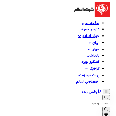
صفحه اصلی
عناوین خبرها
جهان اسلام
ایران
جهان
یادداشت
گفتگوی ویژه
گرافيک
پرونده ویژه
اختصاصی العالم
پخش زنده