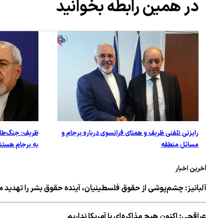
در همین رابطه بخوانید
رایزنی تلفنی ظریف و همتای فرانسوی درباره برجام و
ظریف: جنگ‌طلبا
مسائل منطقه
به برجام هستن
آخرین اخبار
آلبانیز: چشم‌پوشی از حقوق فلسطینیان، آینده حقوق بشر را تهدید م
عراقچی: اکنون هیچ مذاکره‌ای با آمریکا نداریم