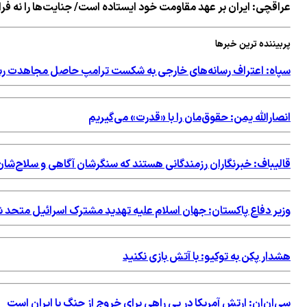
عراقچی: ایران بر عهد مقاومت خود ایستاده است/ جنایت‌ها را نه ف
پربیننده ترین خبرها
سپاه: اعتراف رسانه‌های خارجی به شکست ترامپ حاصل مجاهدت رسا
انصارالله یمن: حقوق‌مان را با «قدرت» می‌گیریم
قالیباف: خبرنگاران رزمندگانی هستند که سنگرشان آگاهی و سلاح‌
وزیر دفاع پاکستان: جهان اسلام علیه تهدید مشترک اسرائیل متحد 
هشدار پکن به توکیو: با آتش بازی نکنید
سی‌ان‌ان: ارتش آمریکا در پی راهی برای خروج از جنگ با ایران است