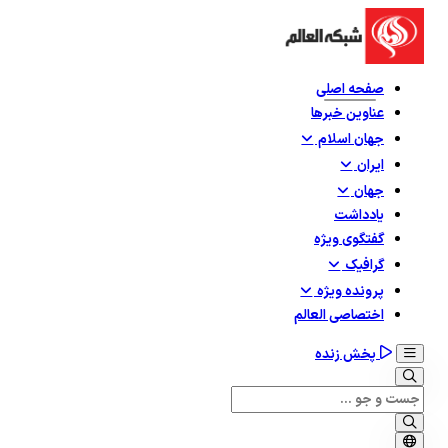
صفحه اصلی
عناوین خبرها
جهان اسلام
ایران
جهان
یادداشت
گفتگوی ویژه
گرافيک
پرونده ویژه
اختصاصی العالم
پخش زنده