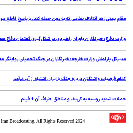
مقام یمنی: هر ائتلاف نظامی که به یمن حمله کند، با پاسخ قاطع م
وزارت دفاع: خبرنگاران یاوران راهبردی در شکل‌گیری گفتمان دفاع هم
مدیرکل پارلمانی وزارت خارجه: خبرنگاران در جنگ تحمیلی روایتگر 
کدام فرضیات واشنگتن درباره جنگ با ایران اشتباه از آب درآمد
حملات شدید روسیه به کی‌یف و مناطق اطراف آن + فیلم
2024 Alalam News Network. Islamic Republic of Iran Broadcasting. All Rights Reserved.