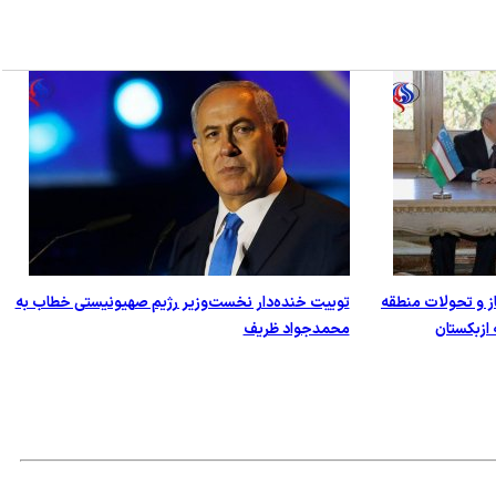
از و تحولات منطقه
توییت خنده‌دار نخست‌وزیر رژیم صهیونیستی خطاب به
ازبکستان
محمدجواد ظریف