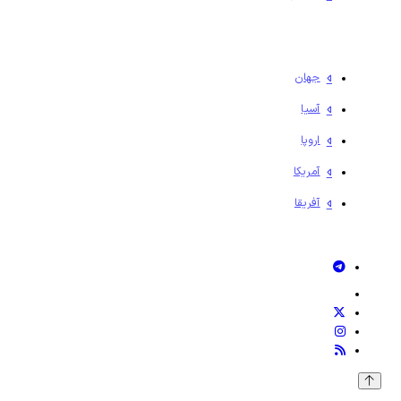
جهان
آسیا
اروپا
آمریکا
آفریقا