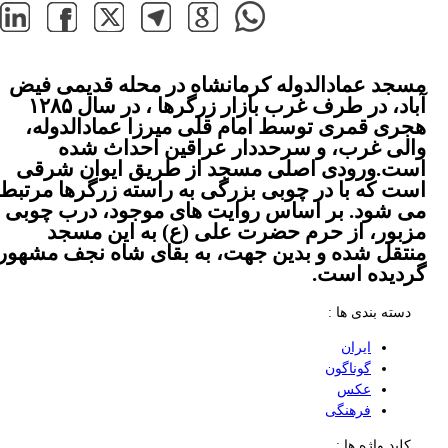
مسجد عمادالدوله کرمانشاه در محله قدیمی فیض
آباد، در طرف غرب بازار زرگرها ، در سال ۱۲۸۵
هجری قمری توسط امام قلی میرزا عمادالدوله،
والی غرب، و سرحددار عراقین احداث شده
است.ورودی اصلی مسجد از طریق ایوان شرقی
است که با در چوبی بزرگی به راسته زرگرها مرتبط
می شود. بر اساس روایت های موجود، درب چوبی
مزبور، از حرم حضرت علی (ع) به این مسجد
منتقل شده و بدین جهت، به بقای شاه نجف مشهور
گردیده است.
دسته بندی ها :
ایران
گوناگون
عکس
فرهنگی
کلید واژه ها :