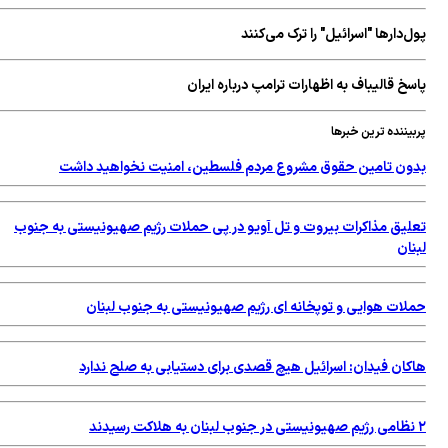
پول‌دارها "اسرائیل" را ترک می‌کنند
پاسخ قالیباف به اظهارات ترامپ درباره ایران
پربیننده ترین خبرها
بدون تامین حقوق مشروع مردم فلسطین، امنیت نخواهید داشت
تعلیق مذاکرات بیروت و تل آویو در پی حملات رژیم صهیونیستی به جنوب
لبنان
حملات هوایی و توپخانه ای رژیم صهیونیستی به جنوب لبنان
هاکان فیدان: اسرائیل هیچ قصدی برای دستیابی به صلح ندارد
۲ نظامی رژیم صهیونیستی در جنوب لبنان به هلاکت رسیدند