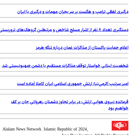
درگیری لفظی ترامپ و هگست بر سر بحران مهمات و درگیری با ایران
دستگیری تعداد ۸ نفر از اشرار مسلح شاخص و مرتبطین گروهک‌های تروریستی
اعلام حمایت پاکستان از مذاکرات عمان درباره تنگه هرمز
شخصیت لبنانی خواستار توقف مذاکرات مستقیم با دشمن صهیونیستی شد
امیر سرتیپ اكرمی‌نیا: ارتش جمهوری اسلامی ایران کاملا آماده است
فرمانده نیروی هوایی ارتش: در برابر تجاوز دشمنان رهروانی جان بر کف
خواهیم بود
2024 Alalam News Network. Islamic Republic of