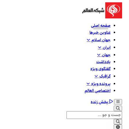
صفحه اصلی
عناوین خبرها
جهان اسلام
ایران
جهان
یادداشت
گفتگوی ویژه
گرافيک
پرونده ویژه
اختصاصی العالم
پخش زنده