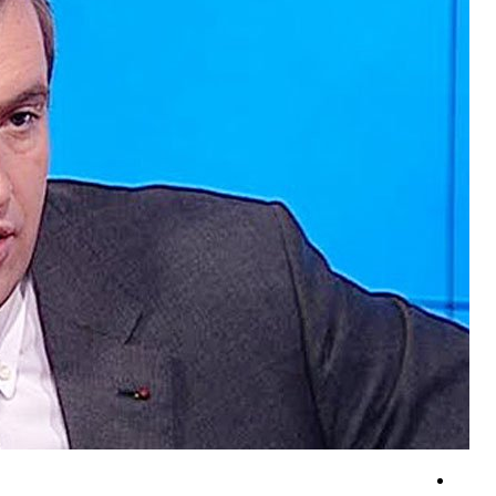
بن حبتور: رویکرد تهاجمی حکومت عربستان علیه همه مردم یمن است
عضو فراکسیون مقاومت: ترامپ به دلیل ارزیابی نادرست از قدرت ایران، در 
گزارش العالم از جزئیات عملیات جدید یمنی‌ها علیه اهداف سعودی +فیلم