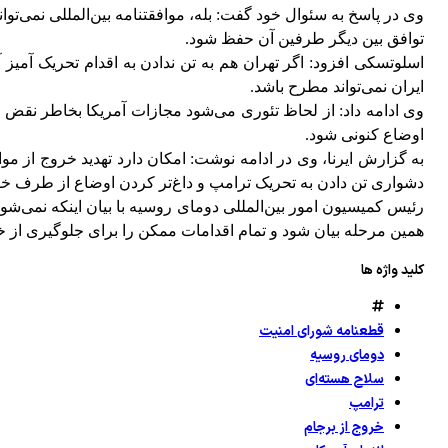
وی در پاسخ به سئوال خود گفت: بله، موافقتنامه بین‌المللی نمی‌تو
توافق بین دیگر طرفین آن حفظ شود.
اسلوتسکی افزود: اگر تهران هم به تن ندادن به اقدام تحریک آمیز 
ایران نمی‌تواند مطرح باشد.
وی ادامه داد: از لحاظ تئوری می‌شود مجازات آمریکا بخاطر نقض قر
اوضاع کنونی شود.
به گزارش ایرنا، وی در ادامه نوشت: امکان دارد تهدید خروج از م
دشواری تن دادن به تحریک ترامپ و داغ‌تر کردن اوضاع از طرف خو
رئیس کمیسیون امور بین‌المللی دومای روسیه با بیان اینکه نمی‌
همین مرحله بیان شود و تمام اقدامات ممکن را برای جلوگیری از خرو
کلید واژه ها
قطعنامه شورای امنیت
دومای روسیه
سلاح هسته‌ای
ترامپ
خروج از برجام