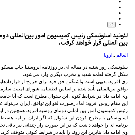
لئونید اسلوتسکی رئیس کمیسیون امور بین‌المللی دومای
بین المللی قرار خواهد گرفت.
العالم
ـ
اروپا
سلوتسکی روز شنبه در مقاله ای در روزنامه ایروستیا چاپ مسکو نوش
شکل گرفته لطمه شدید و مخرب دیگری وارد می‌شود.
وی افزود: بدیهی است واشنگتن حق خود برای خروج از قراردادهایی
توافق بین‌المللی تأیید شده بر اساس قطعنامه شورای امنیت سازمان 
وی ادامه داد: در شرایط کنونی این سئوال مطرح است که آیا جامعه ج
این مقام روس افزود: اما درصورت لغو این توافق، ایران می‌تواند غنی‌سازی اورانیوم در عمق 90 متر زیر زمین در کارخانه فردو را از سر گیرد. ا
رئیس کمیسیون امور بین‌المللی دومای روسیه افزود: همچنین در ا
اسلوتسکی با مطرح کردن این سئوال که اگر ایران برنامه هسته‌ای
برنامه ای را خواهد داشت که در این صورت راز چندانی نیز باقی نخوا
وی ادامه داد: بنابرین این روند را باید در شرایط کنونی متوقف کر