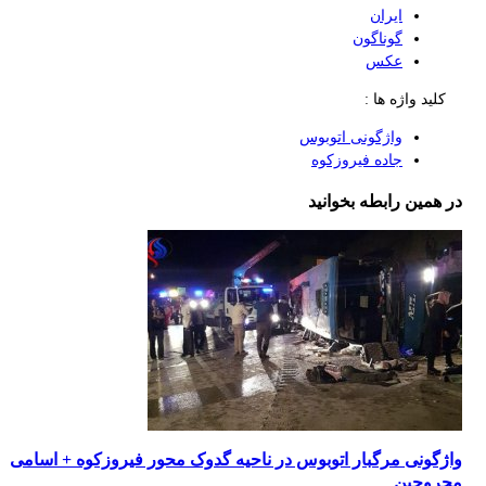
ایران
گوناگون
عکس
کلید واژه ها :
واژگونی اتوبوس
جاده فیروزکوه
در همین رابطه بخوانید
واژگونی مرگبار اتوبوس در ناحيه گدوک محور فيروزكوه + اسامی
مجروحین