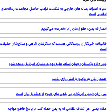
سپاه: اعتراف رسانه‌های خارجی به شکست ترامپ حاصل مجاهدت رسانه‌های
انقلابی است
انصارالله یمن: حقوق‌مان را با «قدرت» می‌گیریم
قالیباف: خبرنگاران رزمندگانی هستند که سنگرشان آگاهی و سلاح‌شان حقیقت
است
وزیر دفاع پاکستان: جهان اسلام علیه تهدید مشترک اسرائیل متحد شود
هشدار پکن به توکیو: با آتش بازی نکنید
سی‌ان‌ان: ارتش آمریکا در پی راهی برای خروج از جنگ با ایران است
مقام یمنی: هر ائتلاف نظامی که به یمن حمله کند، با پاسخ قاطع مواجه