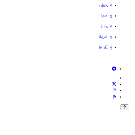
جهان
آسیا
اروپا
آمریکا
آفریقا