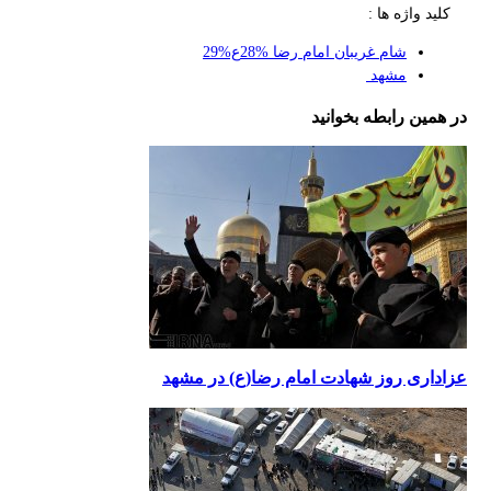
کلید واژه ها :
شام غریبان امام رضا %28ع%29
مشهد ‎
در همین رابطه بخوانید
عزاداری روز شهادت امام رضا(ع) در مشهد