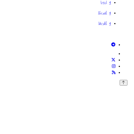
اروپا
آمریکا
آفریقا