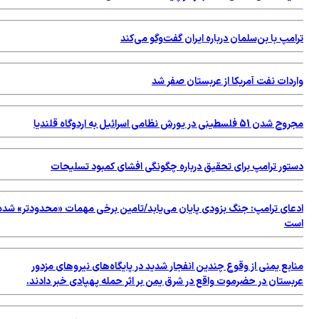
ترامپ با بن‌سلمان درباره ایران گفت‌وگو می‌کند
واردات نفت آمریکا از عربستان صفر شد
مجروح شدن 51 فلسطینی در یورش نظامی اسرائیل به اردوگاه قلندیا
دستور ترامپ برای تحقیق درباره چگونگی افشای کمبود تسلیحات
ادعای ترامپ: جنگ بزودی پایان می‌یابد/تامین برخی مهمات «محدودتر» شده
است
منابع یمنی از وقوع چندین انفجار شدید در پایگاه‌های نیروهای مزدور
عربستان در حضرموت واقع در شرق یمن بر اثر حمله پهپادی خبر دادند.