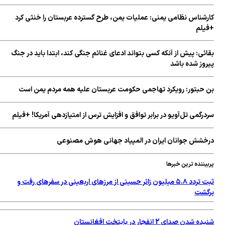
کارشناس نظامی یمنی: عملیات یمن، طرح گسترده عربستان را خنثی کرد
+فیلم
بقائی: پیش از آنکه کسی بتواند ادعای غنائم جنگی کند، ابتدا باید در جنگ
پیروز شده باشد
بن حبتور: رویکرد تهاجمی حکومت عربستان علیه همه مردم یمن است
سردرگمی تل‌آویو در برابر توافق و افزایش ترس از امتیازدهی آمریکا! +فیلم
درخشش جوانان ایران در المپیاد جهانی هوش مصنوعی
پربیننده ترین خبرها
ثبت تردد ۵.۸ میلیون زائر حسینی از مرزهای اربعینی در سفرهای رفت و
برگشت
شنیده شدن صدای 2 انفجار در پایتخت افغانستان