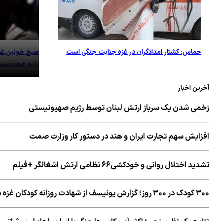
حماس: کشتار امدادگران در غزه جنایت جنگی است
صبح خونین غزه.
رژیم صهیونیس
آخرین اخبار
زخمی شدن یک سرباز ارتش لبنان توسط رژیم صهیونیستی
افزایش سهم تجارت ایران و هند در دستور کار وزارت صمت
تشدید اختلال روانی و خودکشی۶۶ نظامی ارتش اشغالگر +فیلم
۳۰۰ کودک در ۳۰۰ روز؛ گزارش یونیسف از شهادت روزانه کودکان غزه در دوران آتش‌بس