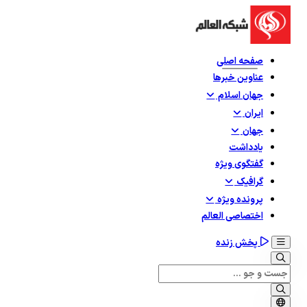
صفحه اصلی
عناوین خبرها
جهان اسلام
ایران
جهان
یادداشت
گفتگوی ویژه
گرافيک
پرونده ویژه
اختصاصی العالم
پخش زنده