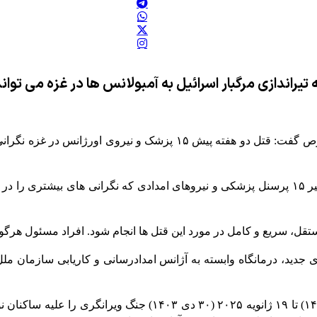
یراندازی مرگبار اسرائیل به آمبولانس ها در غزه می توا
ولکر ترک کمیسر عالی حقوق بشر سازمان ملل متحد در این خصوص گفت: قت
ولکر ترک به شورای امنیت سازمان ملل گفت: من از قتل های اخیر ۱۵ پرسنل پزشکی و نیروهای ام
ل، سریع و کامل در مورد این قتل ها انجام شود. افراد مسئول هرگون
دید، درمانگاه وابسته به آژانس امدادرسانی و کاریابی سازمان ملل ب
رژیم صهیونیستی با حمایت آمریکا از هفتم اکتبر ۲۰۲۳ (۱۵ مهر ۱۴۰۲)