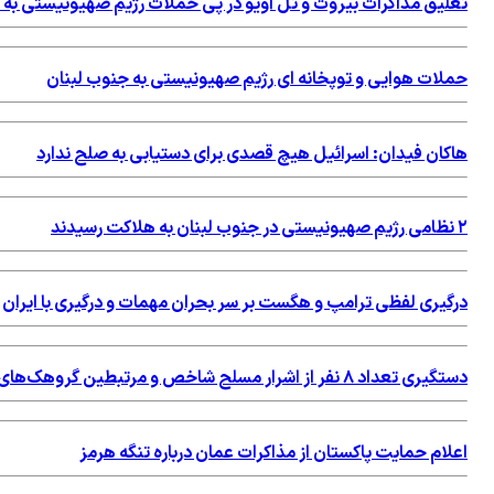
تعلیق مذاکرات بیروت و تل آویو در پی حملات رژیم صهیونیستی به 
حملات هوایی و توپخانه ای رژیم صهیونیستی به جنوب لبنان
هاکان فیدان: اسرائیل هیچ قصدی برای دستیابی به صلح ندارد
۲ نظامی رژیم صهیونیستی در جنوب لبنان به هلاکت رسیدند
درگیری لفظی ترامپ و هگست بر سر بحران مهمات و درگیری با ایران
دستگیری تعداد ۸ نفر از اشرار مسلح شاخص و مرتبطین گروهک‌های تروریستی
اعلام حمایت پاکستان از مذاکرات عمان درباره تنگه هرمز