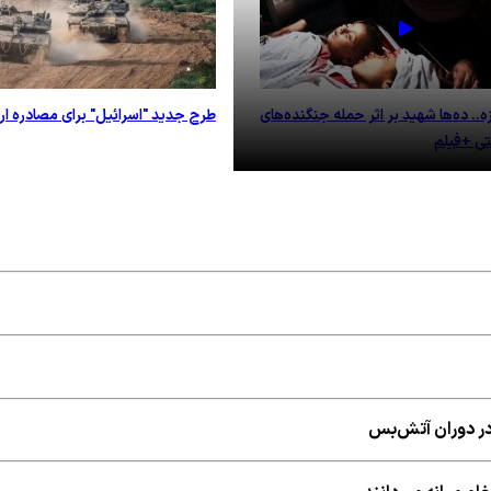
. ده‌ها شهید بر اثر حمله جنگنده‌های
طرح جدید "اسرائیل" برای مصادره ارا
تی +فیلم