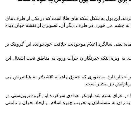
 کردند. این پول به شکل سکه های طلا است که در یکی از طرف های
به چشم می خورد. در طرف دیگر آن، تصویری از نقشه جهان دیده
نار طلا را معادل 139 دلار اعلام کرده است و احتمالا این واحد پول در 29 ژوئن (هشتم تیر ماه) یعنی سالگرد اعلام موجودیت خلافت خودخوانده این گروهک بر
. به ویژه اینکه خبرنگاران جرأت ورود به مناطق تحت اشغال این
یک مقام امریکایی تشکیلات داعش را از ثروتمندترین گروههای تروریستی جهان می داند و بر این باور است که داعش ثروت بی نظیری در اختیار دارد. به طوری که حقوق ماهیانه 400 دلار به عناصرش می
بازانش نیز بیشتر است.
سهای اطلاعاتی آمریکا، عربستان و رژیم صهیونیستی است که نطفه آن در سال 2003 توسط آمریکا در عراق بسته شد. ابوبکر بغدادی سرکرده این گروه تروریستی در
ه زدن به مسلمانان و تخریب چهره اسلام، و ایجاد بحران و ناامنی