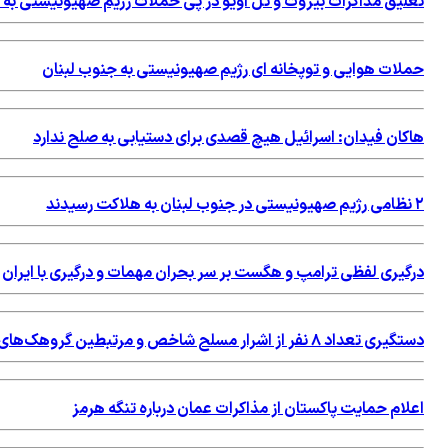
تعلیق مذاکرات بیروت و تل آویو در پی حملات رژیم صهیونیستی به 
حملات هوایی و توپخانه ای رژیم صهیونیستی به جنوب لبنان
هاکان فیدان: اسرائیل هیچ قصدی برای دستیابی به صلح ندارد
۲ نظامی رژیم صهیونیستی در جنوب لبنان به هلاکت رسیدند
درگیری لفظی ترامپ و هگست بر سر بحران مهمات و درگیری با ایران
دستگیری تعداد ۸ نفر از اشرار مسلح شاخص و مرتبطین گروهک‌های تروریستی
اعلام حمایت پاکستان از مذاکرات عمان درباره تنگه هرمز