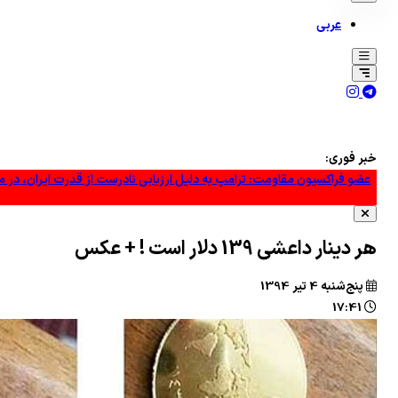
عربی
خبر فوری:
عضو فراکسیون مقاومت: ترامپ به دلیل ارزیابی نادرست از قدرت ایران، در 
گزارش العالم از جزئیات عملیات جدید یمنی‌ها علیه اهداف سعودی +فیلم
گزارش وقوع چندین انفجار در شمال شرقی یمن
هر دینار داعشی 139 دلار است ! + عکس
پاسخ قالیباف به اظهارات ترامپ درباره ایران: واقعیت‌ها را بپذیرید و به تعهد
پنج‌شنبه 4 تير 1394
17:41
رژیم صهیونیستی جنوب لبنان را هدف حملات توپخانه ای قرارداد
شمار کشته‌های حمله به نیروهای مورد حمایت عربستان در یمن به ۵۸ نفر رسید
نیروهای مسلح یمن از حمله موشکی و پهپادی به مواضع وابسته به عربستان خب