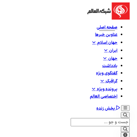
صفحه اصلی
عناوین خبرها
جهان اسلام
ایران
جهان
یادداشت
گفتگوی ویژه
گرافيک
پرونده ویژه
اختصاصی العالم
پخش زنده