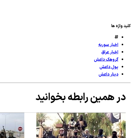
کلید واژه ها
اخبار سوریه
اخبار عراق
گروهک داعش
پول داعش
دینار داعش
در همین رابطه بخوانید