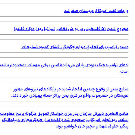
واردات نفت آمریکا از عربستان صفر شد
مجروح شدن 51 فلسطینی در یورش نظامی اسرائیل به اردوگاه قلندیا
دستور ترامپ برای تحقیق درباره چگونگی افشای کمبود تسلیحات
ادعای ترامپ: جنگ بزودی پایان می‌یابد/تامین برخی مهمات «محدودتر» شده
است
منابع یمنی از وقوع چندین انفجار شدید در پایگاه‌های نیروهای مزدور
عربستان در حضرموت واقع در شرق یمن بر اثر حمله پهپادی خبر دادند.
هادی العامری دبیرکل سازمان بدر عراق خواستار تعویق هرگونه پاسخ مقاومت
اسلامی به تجاوز آمریکایی-سعودی شد و گفت: ما از طریق مجاری دیپلماتیک
پیگیر حقوق شهدا و مجروحان خواهیم بود.