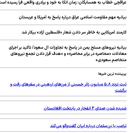
عراقچی خطاب به همسایگان: زمان اتکا به خود و برادری واقعی فرا رسیده است
بیانیه مهم مقاومت اسلامی عراق درباره پاسخ به آمریکا و عربستان
کارمند آمریکایی به خاطر سر دادن شعار «فلسطین آزاد» بیکار شد
بیانیه نیروهای مسلح یمن در پاسخ به تجاوزات آل سعود/ تاکید بر اجرای
معادلات «محاصره در برابر محاصره» و «هدف قرار دادن تجمع نیروهای
متخاصم سعودی»
پربیننده ترین خبرها
ثبت تردد ۵.۸ میلیون زائر حسینی از مرزهای اربعینی در سفرهای رفت و
برگشت
شنیده شدن صدای 2 انفجار در پایتخت افغانستان
ترامپ با بن‌سلمان درباره ایران گفت‌وگو می‌کند