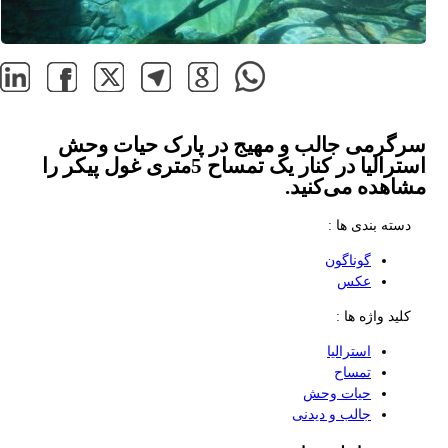
سرگرمی جالب و مهیج در پارک حیات وحش
استرالیا در کنار یک تمساح 5متری غول پیکر را
مشاهده می‌کنید.
دسته بندی ها :
گوناگون
عکس
کلید واژه ها :
استرالیا
تمساح
حیات وحش
جالب و دیدنی