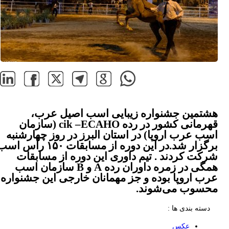
هشتمین جشنواره زیبایی اسب اصیل عرب،
قهرمانی کشور در رده cik –ECAHO (سازمان
اسب عرب اروپا) در استان البرز در روز چهارشنبه
برگزار شد.در این دوره از مسابقات ۱۵۰ رأس اسب
شرکت کردند . تیم داوری این دوره از مسابقات
همگی در زمره داوران رده A و B سازمان اسب
عرب اروپا بوده و جز مهمانان خارجی این جشنواره
محسوب می‌شوند.
دسته بندی ها :
عکس