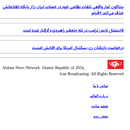
پنتاگون آمار واقعی تلفات نظامی خود در حملات ایران را از پایگاه اطلاعاتش
حذف می‌کند +فیلم
فایننشال تایمز: ترامپ در تله «تحقیر راهبردی» گرفتار شده است
درخواستِ بازیکنان زن بسکتبال آمریکا برای افزایش امنیت
2024 Alalam News Network. Islamic Republic of
Iran Broadcasting. All Rights Reserved.
تماس با ما
درباره العالم
نقشه سایت
پخش زنده