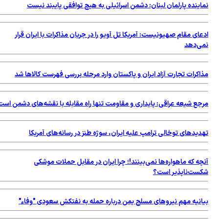
نماینده پارلمان لبنان: دشمن اسرائیلی به هیچ توافقی پایبند نیست
ادعای مقام صهیونیست: آمریکا تل آویو را در جریان مذاکرات با ایران قرار
نمی‌دهد
مذاکرات تجارت آزاد ایران و پاکستان وارد مرحله بررسی فهرست کالاها شد
مرجع شیعه عراقی: پایداری و مقاومت تنها راه مقابله با نقشه‌های دشمن است
تهدیدهای توخالی ترامپ علیه ایران، سوژه طنز در رسانه‌های آمریکا
آنچه که ماهواره‌ها نمی‌بینند!؛ چرا ایران در مقابل حملات موشکی
شکست‌ناپذیر است؟
بیانیه مهم نیروهای مسلح یمن درباره حمله به نفتکش سعودی "وفاء"