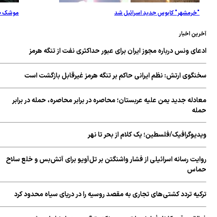
"خرمشهر" کابوس جدید اسرائیل شد
موشک خرمشهر با برد 2 هزار کیلومتر قابلیت حمل چن
ین اخبار
ای ونس درباره مجوز ایران برای عبور حداکثری نفت از تنگه هرمز
نگوی ارتش: نظم ایرانی حاکم بر تنگه هرمز غیرقابل بازگشت است
دله جدید یمن علیه عربستان؛ محاصره در برابر محاصره، حمله در برابر
له
یوگرافیک/فلسطین؛ یک کلام از بحر تا نهر
یت رسانه اسرائیلی از فشار واشنگتن بر تل‌آویو برای آتش‌بس و خلع سلاح
اس
کیه تردد کشتی‌های تجاری به مقصد روسیه را در دریای سیاه محدود کرد