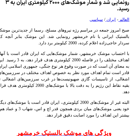
رونمایی شد و شمار موشک‌های ۲۰۰۰ کیلومتری ایران به ۳
ی‌ان‌ان: ارتش آمریکا در پی راهی برای خروج از جنگ با ایران است
ید.
قائی: پیش از آنکه کسی بتواند ادعای غنائم جنگی کند، ابتدا باید در جنگ پیروز شده باشد
عالم
-
ایران
/
سیاسی
ح امروز جمعه در مراسم رژه نیروهای مسلح، رسما از جدیدترین موشک
لستیک ایرانی با نام خرمشهر رونمایی شد. این موشک بنابر آنچه که
ر حاجی‌زاده اعلام کرده، 2000 کیلومتر برد دارد.
 احتساب موشک خرمشهر، شمار موشک‌هایی که ایران قادر است با آنها،
اهداف مختلف را در فاصله 2000 کیلومتری هدف قرار دهد، به 3 رسید. این
 معنای آن است که در صورت وقوع هر نوع جنگی، جمهوری اسلامی ایران
در است تمام اهداف مورد نظر به خصوص اهداف مختلف در سرزمین‌های
غالی، از تاسیسات گازی صهیونیست‌ها در غرب سرزمین‌های اشغالی تا
بقیه نقاط این رژیم را به دقت بالا با موشک‌های 2000 کیلومتری هدف قرار
د.
البته غیر از موشک‌های 2000 کیلومتری، ایران قادر است با موشک‌های دیگر
خود یعنی موشک‌های میان بردی همچون قدر اچ و اس، شهاب 3 و عماد هم،
شتر این اهداف را مورد اصابت دقیق قرار دهد.
ویژگی های موشک بالستیک خرمشهر