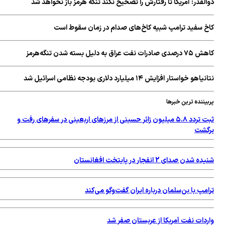
لقدر: آمریکا تا رفتارش را تصحیح نکند تنگه هرمز باز نخواهد شد
خ سفید ترامپ شبیه کاخ‌های صدام در زمان سقوط است
رات نفت عراق به دلیل بسته شدن تنگه‌هرمز
هو خواستار افزایش ۱۴ میلیارد دلاری بودجه نظامی اسرائیل شد
یننده ترین خبرها
ثبت تردد ۵.۸ میلیون زائر حسینی از مرزهای اربعینی در سفرهای رفت و
گشت
 شدن صدای 2 انفجار در پایتخت افغانستان
مپ با بن‌سلمان درباره ایران گفت‌وگو می‌کند
ردات نفت آمریکا از عربستان صفر شد