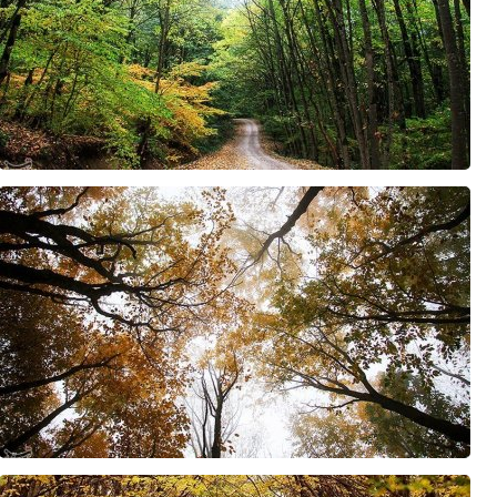
عضو فراکسیون مقاومت: ترامپ به دلیل ارزیابی نادرست از قدرت ایران، در 
گزارش العالم از جزئیات عملیات جدید یمنی‌ها علیه اهداف سعودی +فیلم