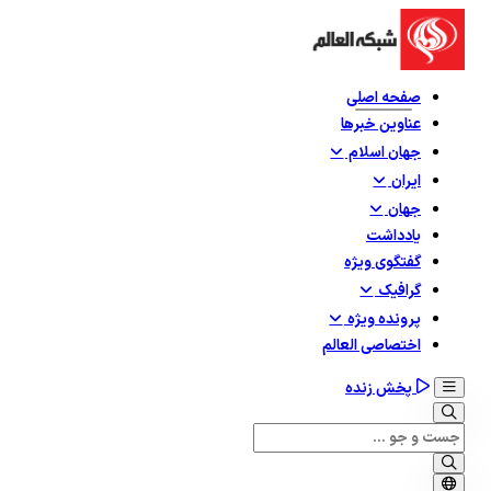
صفحه اصلی
عناوین خبرها
جهان اسلام
ایران
جهان
یادداشت
گفتگوی ویژه
گرافيک
پرونده ویژه
اختصاصی العالم
پخش زنده