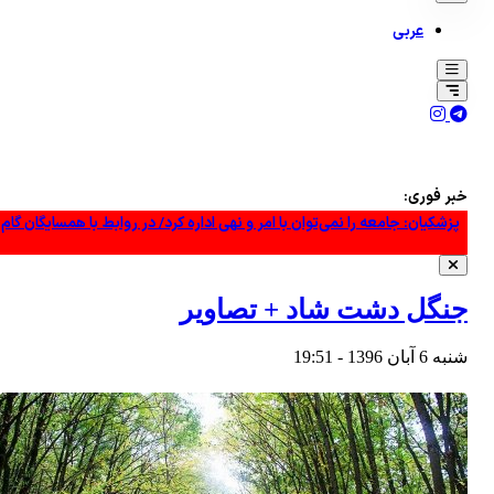
عربی
پزشکیان: جامعه را نمی‌توان با امر و نهی اداره کرد/ در روابط با همسایگان گام
خبر فوری:
گسترش «خطوط زرد»: آیا آتش‌بس ۱۴ روزه در غزه موفق خواهد شد؟
سردرگمی تل‌آویو در برابر توافق و افزایش ترس از امتیازدهی آمریکا! +فیلم
جنگل دشت شاد + تصاویر
کارشناس نظامی یمنی: عملیات یمن، طرح گسترده عربستان را خنثی کرد +فیلم
کارمند آمریکایی به خاطر سر دادن شعار «فلسطین آزاد» بیکار شد
شنبه 6 آبان 1396 - 19:51
بقائی: پیش از آنکه کسی بتواند ادعای غنائم جنگی کند، ابتدا باید در جنگ پیر
امضای توافق‌نامه دفاعی مشترک میان عربستان سعودی، پاکستان و ترکیه
بن حبتور: رویکرد تهاجمی حکومت عربستان علیه همه مردم یمن است