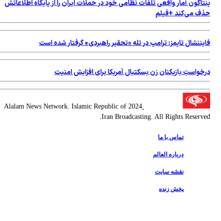
پنتاگون آمار واقعی تلفات نظامی خود در حملات ایران را از پایگاه اطلاعاتش
حذف می‌کند +فیلم
فایننشال تایمز: ترامپ در تله «تحقیر راهبردی» گرفتار شده است
درخواستِ بازیکنان زن بسکتبال آمریکا برای افزایش امنیت
2024 Alalam News Network. Islamic Republic of
Iran Broadcasting. All Rights Reserved.
تماس با ما
درباره العالم
نقشه سایت
پخش زنده