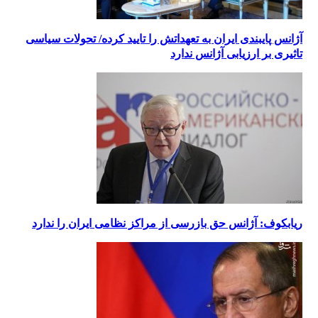
آژانس پایبندی ایران به تعهداتش را تایید کرده/ تحولات سیاسی
تاثیری بر ارزیابی آژانس ندارد
ریابکوف: آژانس حق بازرسی از مراکز نظامی ایران را ندارد