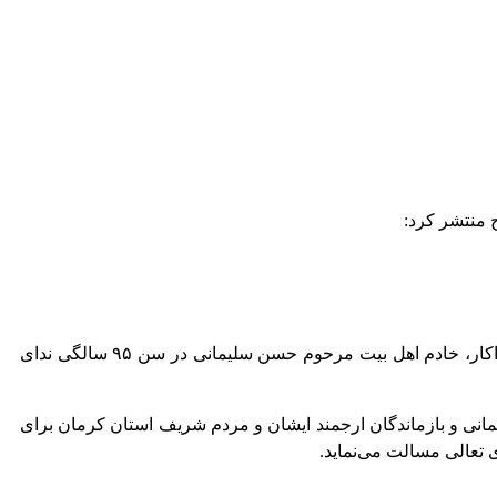
 منتشر کرد:
در ایام حزن و اندوه و ماتم سرور و سالار شهیدان و در آستانه‌ی اربعین حسینی با تاسف و تاثر مطلع شدیم پدری مهربان و دلسوز و فداکار، خادم اهل بیت مرحوم حسن سلیمانی در سن ۹۵ سالگی ندای
انی و بازماندگان ارجمند ایشان و مردم شریف استان کرمان برای
تعالی مسالت می‌نماید.