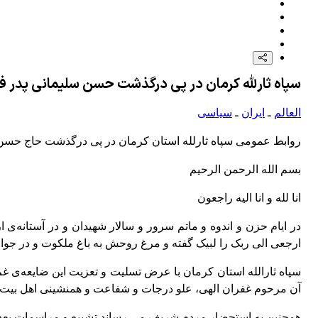
سپاه ثارلله کرمان در پی درگذشت حسن سلیمانی پدر فر
العالم
ـ
ایران
ـ
سیاسی
روابط عمومی سپاه ثارلله استان کرمان در پی درگذشت حاج حسن سل
بسم الله الرحمن الرحیم
انا لله و انا الیه راجعون
ارجعی الی ربک را لبیک گفته و مرغ روحش به باغ ملکوت و در جوار م
سپاه ثارالله استان کرمان با عرض تسلیت و تعزیت این ضایعه‌ی 
آن مرحوم غفران الهی، علو درجات و شفاعت و همنشینی اهل بیت (
همچنین به استحضار مردم شریف می رساند تشییع و مراسمات بعدی 