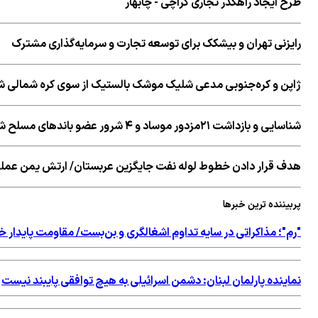
طرح ایجاد راهگذر تجاری کراچی - چابهار
رایزنی تهران و بیشکک برای توسعه تجارت و سرمایه‌گذاری مشترک
ژاپن و کره‌جنوبی مدعی شلیک موشک بالستیک از سوی کره شمالی ش
شناسایی و بازداشت ۲۱مزدور موساد و ۴ شرور عضو باند‌های مسلح شرارت در استان کرمان
هدف قرار دادن خطوط لوله نفت جایگزین عربستان/ ارتش یمن عملیا
پربیننده ترین خبرها
"رم"؛ مذاکراتی در سایه تداوم اشغالگری و بن‌بست/ مقاومت پایدار خ
نماینده پارلمان لبنان: دشمن اسرائیلی به هیچ توافقی پایبند نیست