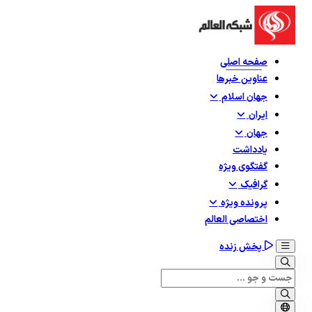
صفحه اصلی
عناوین خبرها
جهان اسلام
ایران
جهان
یادداشت
گفتگوی ویژه
گرافيک
پرونده ویژه
اختصاصی العالم
پخش زنده