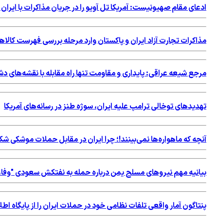
ادعای مقام صهیونیست: آمریکا تل آویو را در جریان مذاکرات با ایران 
مذاکرات تجارت آزاد ایران و پاکستان وارد مرحله بررسی فهرست کالاه
مرجع شیعه عراقی: پایداری و مقاومت تنها راه مقابله با نقشه‌های 
تهدیدهای توخالی ترامپ علیه ایران، سوژه طنز در رسانه‌های آمریکا
آنچه که ماهواره‌ها نمی‌بینند!؛ چرا ایران در مقابل حملات موشکی 
بیانیه مهم نیروهای مسلح یمن درباره حمله به نفتکش سعودی "وفاء
پنتاگون آمار واقعی تلفات نظامی خود در حملات ایران را از پایگاه 