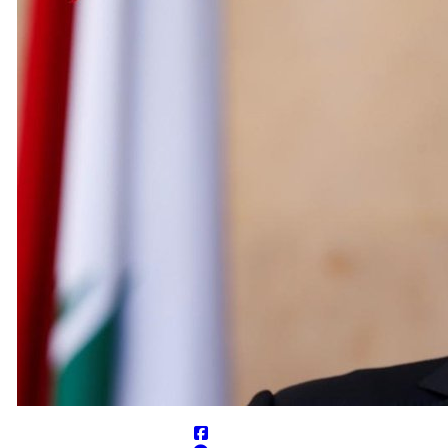
وز شده باشد
عادلات «محاصره در برابر محاصره» و «هدف قرار دادن تجمع نیروهای متخاصم سعو