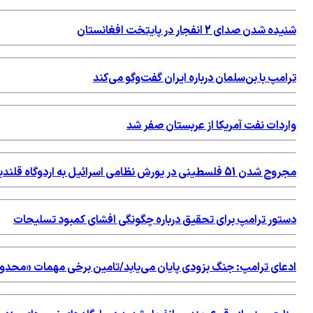
شنیده شدن صدای 2 انفجار در پایتخت افغانستان
ترامپ با بن‌سلمان درباره ایران گفت‌وگو می‌کند
واردات نفت آمریکا از عربستان صفر شد
مجروح شدن 51 فلسطینی در یورش نظامی اسرائیل به اردوگاه قلندیا
دستور ترامپ برای تحقیق درباره چگونگی افشای کمبود تسلیحات
ادعای ترامپ: جنگ بزودی پایان می‌یابد/تامین برخی مهمات «محد