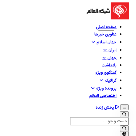
صفحه اصلی
عناوین خبرها
جهان اسلام
ایران
جهان
یادداشت
گفتگوی ویژه
گرافيک
پرونده ویژه
اختصاصی العالم
پخش زنده