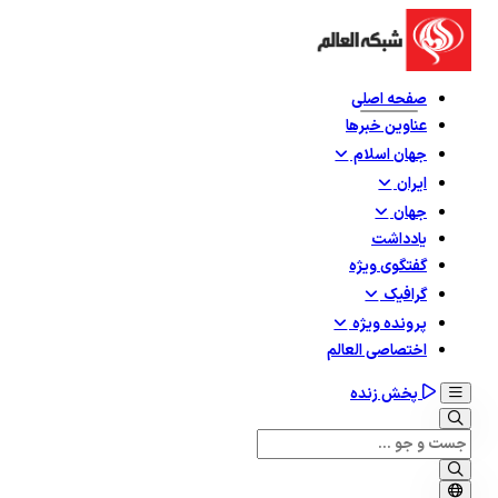
صفحه اصلی
عناوین خبرها
جهان اسلام
ایران
جهان
یادداشت
گفتگوی ویژه
گرافيک
پرونده ویژه
اختصاصی العالم
پخش زنده