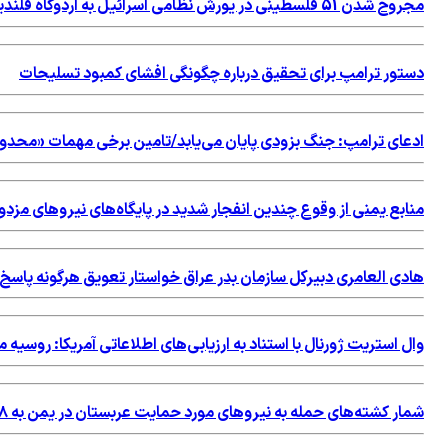
مجروح شدن 51 فلسطینی در یورش نظامی اسرائیل به اردوگاه قلندیا
دستور ترامپ برای تحقیق درباره چگونگی افشای کمبود تسلیحات
ادعای ترامپ: جنگ بزودی پایان می‌یابد/تامین برخی مهمات «محد
منابع یمنی از وقوع چندین انفجار شدید در پایگاه‌های نیروهای مزد
هادی العامری دبیرکل سازمان بدر عراق خواستار تعویق هرگونه پاس
وال استریت ژورنال با استناد به ارزیابی‌های اطلاعاتی آمریکا: روسی
شمار کشته‌های حمله به نیروهای مورد حمایت عربستان در یمن به ۵۸ نفر رسید