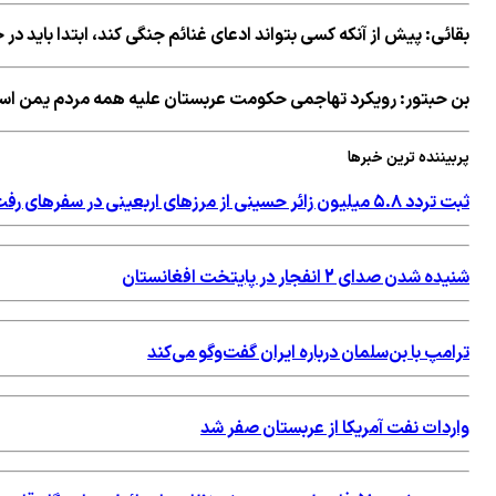
بقائی: پیش از آنکه کسی بتواند ادعای غنائم جنگی کند، ابتدا باید در
بن حبتور: رویکرد تهاجمی حکومت عربستان علیه همه مردم یمن ا
پربیننده ترین خبرها
ثبت تردد ۵.۸ میلیون زائر حسینی از مرزهای اربعینی در سفرهای رفت و برگشت
شنیده شدن صدای 2 انفجار در پایتخت افغانستان
ترامپ با بن‌سلمان درباره ایران گفت‌وگو می‌کند
واردات نفت آمریکا از عربستان صفر شد