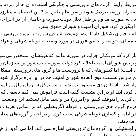
ایط آرایش گروه های تروریستی و چگونگی استفاده آن ها از مردم به 
بند 2 این قطعنامه، مبارزه با گروه های تروریستی از شمول آتش بس خارج شد.
ربی به صورت مداوم بر طبل تعلل دولت سوریه و حامیان آن در اجرای ق
ا پیگیری کرد، شورای امنیت و شورای حقوق بشر.
ه فوری تشکیل داد تا اوضاع غوطه شرقی سوریه را مورد بررسی قر
امه ای، خواستار تحقیق فوری در مورد وضعیت غوطه شرقی و فراهم
رد که مرتکبان جرایم در سوریه بدانند که هویتشان مشخص می‌شود و پ
 رئیس شورای امنیت اعلام کرد دولت سوریه به منشور این سازمان و ق
 است؛ اما کشورهایی که با تروریست ها و گروه های تروریستی همکاری و
تم مارس نشست فوق العاده شورای امنیت هم در این باره برگزار شود.
ر شد و استفان دی میستورا نماینده ویژه دبیرکل سازمان ملل در امو
 کرده اند، او در این نشست گفته است فراموش نمی کنم تاسفی که ما
 کردند رامتوقف کنیم. و (امروز) من و شما مایل نیستیم این وضعیت را
خروج گروه های تروریستی از غوطه (گروههایی که بر اساس تعریف ش
ادامه پاکسازی غوطه شرقی سلب کرده و در اختیار گروه های معارض مس
طه شرقی به کار می گیرد.