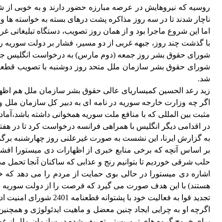
روسیه که نیروهایش در عرصه مبارزه حضور دارند و به خوبی از شر
ناچار شدند تا در سه روز مذاکره پشت درهای بسته به خواسته ها و نظرات روسیه نزدیک شوند و سرانجام طبق 
اما این شروع ماجرا بود و از همان روز تصویب، دستگاه تبلیغاتی غ
با گذشت چند روز، جبهه غربی از دو مسیر، فشار بر دولت سوریه ر
شورای حقوق بشر روز جمعه (دوم مارس) به درخواست انگلیس جلس
شورای حقوق بشر سازمان ملل متحد روز دوشنبه با تصویب قطعن
شد.
زید رعد الحسین کمیساریای عالی حقوق بشر سازمان ملل هم اظهار ک
اگر چه وزارت خارجه سوریه در نامه ای به دبیر کل سازمان ملل و
مثبت بین المللی که با منافع ملت سوریه همخوانی داشته باشد،آماده
در اقدامی دیگر انگلیس با همراهی فرانسه درخواست کرد تا در هف
به گزارش ایرنا، این نشست به صورت غیرعلنی روز چهارشنبه برگزا
بر اساس آنچه که برخی منابع خبری از اظهارات دی میستورا افشا
حلب شرقی خوردیم تا بتوانیم رنج و عذابی که ساکنان آنجا تحمل می
اشاره دی میستورا در حالی بوی حمایت از مردم را می دهد که 
هستند) با این هدف صورت می گیرد که فرصت را از دولت سوریه در 
تجدید قوا به فعالیت خود با پشتوانه قطعنامه 2401 شورای امنیت ادامه دهند.
برای خروج گروه های تروریستی تعریف شده در سازمان ملل از غو