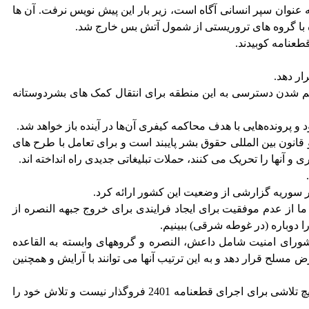
عنوان سپر انسانی آگاه است، زیر بار این پیش نویس نرفت. آن ها
طعنامه کوبیدند.
ار دهد.
 شدن دسترسی به این منطقه برای انتقال کمک های بشردوستانه
رونده‌هایی با هدف محاکمه کیفری آن‌ها در آینده باز خواهد شد.
انون بین المللی حقوق بشر پایبند است و برای تعامل با طرح های
 آنها را تحریک می کنند، حملات تبلیغاتی جدیدی راه انداخته اند.
ر سوریه گزارشی از وضعیت این کشور ارائه کرد.
 از عدم موفقیت برای ایجاد فرایندی برای خروج جبهه النصره از
 دوباره (در غوطه شرقی) ببینیم.
ورای امنیت شامل داعش، النصره و گروههای وابسته به القاعده
لح قرار دهد و به این ترتیب آنها می توانند با آرایش و همچنین
اگرچه او به چرایی ایجاد چنین معضل و ماهیت ایدئولوژی و همچنین لجستیکی این گروه های تروریستی اشاره نمی کند، اما می گوید از هیچ تلاشی برای اجرای قطعنامه 2401 فروگذار نیست و تلاش خود را