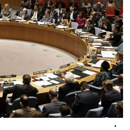
تنگه هرمز؛ آنگاه که دریانوردی به نبردی بر سر نفوذ تبدیل می‌شود
غریب آبادی: تفاهم ایران و عمان درباره ترتیبات تنگه هرمز در آستانه نهایی 
درگیری لفظی ترامپ و هگست بر سر بحران مهمات و درگیری با ایران