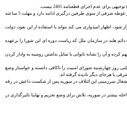
 برای عدم اجرای قطعنامه 2401 نیست.
دی میستورا با بیان این که به یاد داشته باشیم قطعنامه 2401 مربوط به همه سوریه است نه فقط غوطه شرقی، ادامه می دهد: بمباران در غوطه شرقی از سوی طرفین درگیری ادامه دارد و مهلت 5 ساعته
 بر دولت سوریه هم اشاره می کند و با نگاهی به نشست آتی در آستانه که قرار است در 16 مارس برگزار شود، اظهار امیدواری می کند بتواند با استفاده از این نفوذ، دولت
ائم هلند در سازمان ملل که ریاست دوره ای این شورا را برعهده
 کرده و آن را نشانه ناتوانی یا تمایل نداشتن روسیه به وادار کردن
نی روز چهارشنبه شورای امنیت را ناکافی دانسته و خواستار وضع
 یا هرجای دیگر نادیده گرفته اند.
ض اشغال سرزمینی این ائتلاف در سوریه پس از شکست داعش در رقه
له بیشتر در سوریه، تلاش برای وضع تحریم و نهایتا تاثیرگذاری در