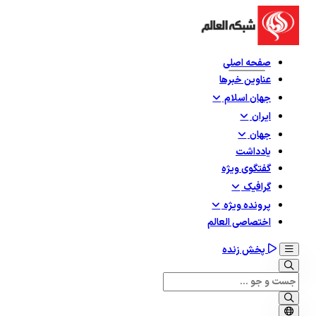
صفحه اصلی
عناوین خبرها
جهان اسلام
ایران
جهان
یادداشت
گفتگوی ویژه
گرافيک
پرونده ویژه
اختصاصی العالم
پخش زنده