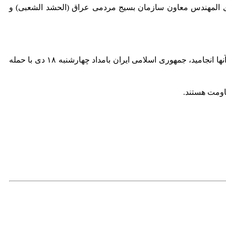
بوالمهدی المهندس معاون سازمان بسیج مردمی عراق (الحشد الشعبی) و
به دنبال حمله تروریستی ارتش ایالات متحده به خودروی سردار سلیمانی و المهندس و همراهانشان در فرودگاه بغداد که به شهادت همه آنها انجامید، جمهوری اسلامی ایران بامداد چهارشنبه ۱۸ دی‌ با حمله
اومت هستند.