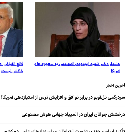
هشدار دختر شهید ابومهدی المهندس به سعودی‌ها و
فالح الفیاض: ع
آمریکا
خاکش نیست
آخرین اخبار
سردرگمی تل‌آویو در برابر توافق و افزایش ترس از امتیازدهی آمریکا!
درخشش جوانان ایران در المپیاد جهانی هوش مصنوعی
تأکید ایران و هند بر تقویت ارتباطات میان نهادهای علمی دو کشور