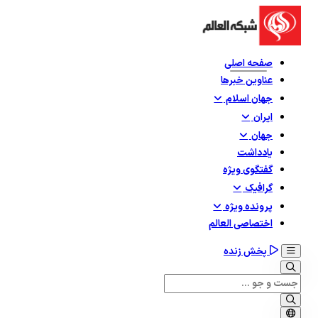
صفحه اصلی
عناوین خبرها
جهان اسلام
ایران
جهان
یادداشت
گفتگوی ویژه
گرافيک
پرونده ویژه
اختصاصی العالم
پخش زنده